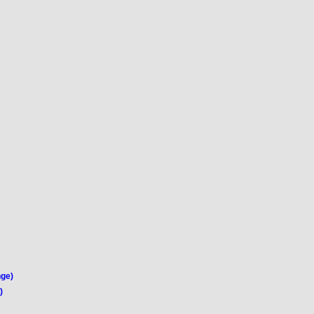
ge)
)