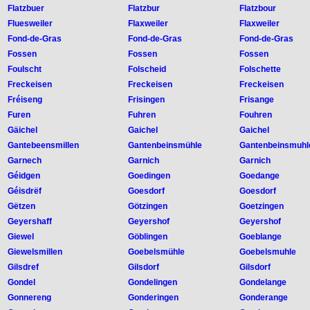
Flatzbuer
Flatzbur
Flatzbour
Fluesweiler
Flaxweiler
Flaxweiler
Fond-de-Gras
Fond-de-Gras
Fond-de-Gras
Fossen
Fossen
Fossen
Foulscht
Folscheid
Folschette
Freckeisen
Freckeisen
Freckeisen
Fréiseng
Frisingen
Frisange
Furen
Fuhren
Fouhren
Gäichel
Gaichel
Gaichel
Gantebeensmillen
Gantenbeinsmühle
Gantenbeinsmuhl
Garnech
Garnich
Garnich
Géidgen
Goedingen
Goedange
Géisdrëf
Goesdorf
Goesdorf
Gëtzen
Götzingen
Goetzingen
Geyershaff
Geyershof
Geyershof
Giewel
Göblingen
Goeblange
Giewelsmillen
Goebelsmühle
Goebelsmuhle
Gilsdref
Gilsdorf
Gilsdorf
Gondel
Gondelingen
Gondelange
Gonnereng
Gonderingen
Gonderange