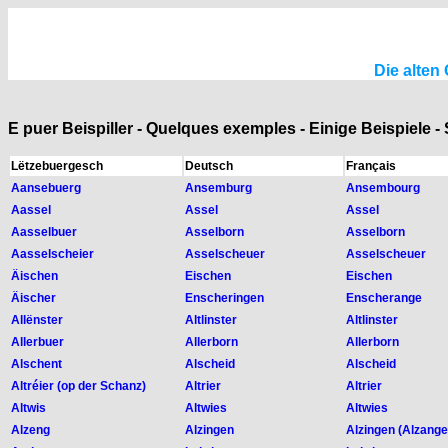
Die alten
E puer Beispiller - Quelques exemples - Einige Beispiele 
Lëtzebuergesch
Deutsch
Français
Aansebuerg
Ansemburg
Ansembourg
Aassel
Assel
Assel
Aasselbuer
Asselborn
Asselborn
Aasselscheier
Asselscheuer
Asselscheuer
Äischen
Eischen
Eischen
Äischer
Enscheringen
Enscherange
Allënster
Altlinster
Altlinster
Allerbuer
Allerborn
Allerborn
Alschent
Alscheid
Alscheid
Altréier (op der Schanz)
Altrier
Altrier
Altwis
Altwies
Altwies
Alzeng
Alzingen
Alzingen (Alzange