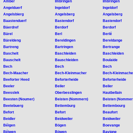
Amber
Imbringen
Imbringen
Angelduerf
Ingeldorf
Ingeldorf
Angelsbierg
Angelsberg
Angelsberg
Baastenduerf
Bastendorf
Bastendorf
Bäerdref
Berdorf
Berdorf
Bärel
Berl
Berlé
Bäreldeng
Bereldingen
Bereldange
Bartreng
Bartringen
Bertrange
Baschelt
Baschleiden
Baschleiden
Bauschelt
Bauschleiden
Boulaide
Bech
Bech
Bech
Bech-Maacher
Bech-Kleinmacher
Bech-Kleinmache
Beeforter Heed
Beforterheide
Beforterheide
Beeler
Beiler
Beiler
Beesslek
Oberbesslingen
Hautbellain
Beesten (Noumer)
Beisten (Nommern)
Beisten (Nommer
Beetebuerg
Bettemburg
Bettembourg
Befort
Befort
Beaufort
Beidler
Beidweiler
Beidweiler
Béigen
Bögen
Boevange
Béiwen
Böwen
Bavigne