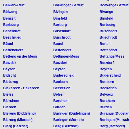
Béiwen/Atert
Boewingen / Attert
Boevange / Attert
Béiweng
Bivingen
Bivange
Bënzelt
Binsfeld
Binsfeld
Berbuerg
Berburg
Berbourg
Bëschdref
Buschdorf
Buschdorf
Bëschrued
Buschrodt
Buschrodt
Bëttel
Bettel
Bettel
Bettenduerf
Bettendorf
Bettendorf
Betteng op der Mess
Bettingen-Mess
Bettange/Mess
Betzder
Betzdorf
Betzdorf
Beyren
Beyren
Beyren
Bidscht
Büderscheid
Buderscheid
Biebereg
Bettborn
Bettborn
Biekerech - Bekerech
Beckerich
Beckerich
Bieles
Beles
Belvaux
Bierchem
Berchem
Berchem
Bierden
Bürden
Burden
Biereng (Diddeleng)
Büringen (Düdelingen)
Burange (Dudelan
Biereng (Miersch)
Beringen (Mersch)
Beringen (Mersch
Bierg (Betzder)
Berg (Betzdorf)
Berg (Betzdorf)