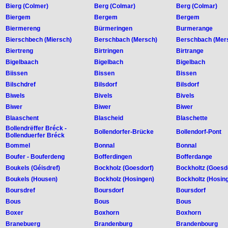
Bierg (Colmer)
Berg (Colmar)
Berg (Colmar)
Biergem
Bergem
Bergem
Biermereng
Bürmeringen
Burmerange
Bierschbech (Miersch)
Berschbach (Mersch)
Berschbach (Mer
Biertreng
Birtringen
Birtrange
Bigelbaach
Bigelbach
Bigelbach
Biissen
Bissen
Bissen
Bilschdref
Bilsdorf
Bilsdorf
Biwels
Bivels
Bivels
Biwer
Biwer
Biwer
Blaaschent
Blascheid
Blaschette
Bollendrëffer Bréck -
Bollendorfer-Brücke
Bollendorf-Pont
Bollenduerfer Bréck
Bommel
Bonnal
Bonnal
Boufer - Bouferdeng
Bofferdingen
Bofferdange
Boukels (Géisdref)
Bockholz (Goesdorf)
Bockholtz (Goesd
Boukels (Housen)
Bockholz (Hosingen)
Bockholtz (Hosin
Boursdref
Boursdorf
Boursdorf
Bous
Bous
Bous
Boxer
Boxhorn
Boxhorn
Branebuerg
Brandenburg
Brandenbourg