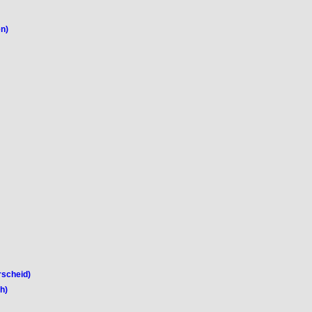
n)
rscheid)
h)