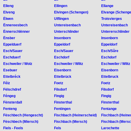
Elleng
Ellingen
Ellange
Elveng
Elvingen (Schengen)
Elvange (Schenge
Ëlwen
Ulflingen
Troisvierges
Ënnereesbech
Untereisenbach
Untereisenbach
Ënnerschlënner
Unterschlinder
Untererschlinder
Ënsber
Insenborn
Insenborn
Eppelduerf
Eppeldorf
Eppeldorf
Esch/Sauer
Esch/Sauer
Esch/Sûre
Eschduerf
Eschdorf
Eschdorf
Eschweiler / Wolz
Eschweiler / Wiltz
Eschweiler / Wiltz
Esebuer
Eisenborn
Eisenborn
Ettelbréck
Ettelbrück
Ettelbruck
Féiz
Foetz
Foetz
Fëlschdref
Filsdorf
Filsdorf
Féngeg
Fingig
Fingig
Fënsterdall
Finsterthal
Finsterthal
Fenteng
Fentingen
Fentange
Fëschbech (Hengescht)
Fischbach (Heinerscheid)
Fischbach (Heine
Fëschbech (Miersch)
Fischbach (Mersch)
Fischbach (Mersc
Fiels - Feels
Fels
Larochette