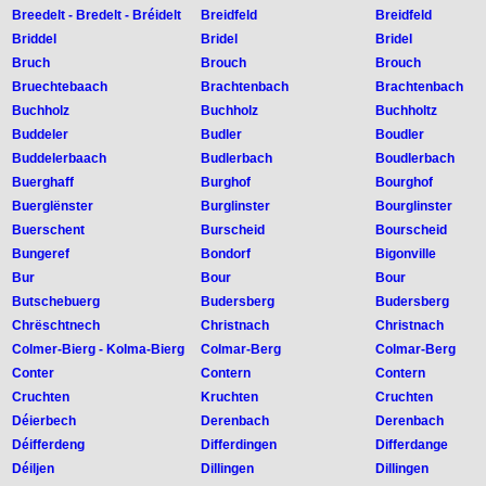
Breedelt - Bredelt - Bréidelt
Breidfeld
Breidfeld
Briddel
Bridel
Bridel
Bruch
Brouch
Brouch
Bruechtebaach
Brachtenbach
Brachtenbach
Buchholz
Buchholz
Buchholtz
Buddeler
Budler
Boudler
Buddelerbaach
Budlerbach
Boudlerbach
Buerghaff
Burghof
Bourghof
Buerglënster
Burglinster
Bourglinster
Buerschent
Burscheid
Bourscheid
Bungeref
Bondorf
Bigonville
Bur
Bour
Bour
Butschebuerg
Budersberg
Budersberg
Chrëschtnech
Christnach
Christnach
Colmer-Bierg - Kolma-Bierg
Colmar-Berg
Colmar-Berg
Conter
Contern
Contern
Cruchten
Kruchten
Cruchten
Déierbech
Derenbach
Derenbach
Déifferdeng
Differdingen
Differdange
Déiljen
Dillingen
Dillingen