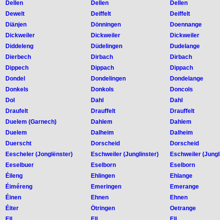
Dellen
Dellen
Dellen
Dewelt
Deiffelt
Deiffelt
Diänjen
Dönningen
Doennange
Dickweiler
Dickweiler
Dickweiler
Diddeleng
Düdelingen
Dudelange
Dierbech
Dirbach
Dirbach
Dippech
Dippach
Dippach
Dondel
Dondelingen
Dondelange
Donkels
Donkols
Doncols
Dol
Dahl
Dahl
Draufelt
Drauffelt
Drauffelt
Duelem (Garnech)
Dahlem
Dahlem
Duelem
Dalheim
Dalheim
Duerscht
Dorscheid
Dorscheid
Eescheler (Jonglënster)
Eschweiler (Junglinster)
Eschweiler (Jungl
Eeselbuer
Eselborn
Eselborn
Éileng
Ehlingen
Ehlange
Éiméreng
Emeringen
Emerange
Éinen
Ehnen
Ehnen
Éiter
Ötringen
Oetrange
Ell
Ell
Ell