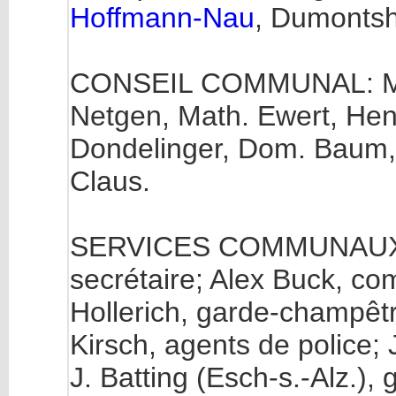
Hoffmann-Nau
, Dumontsh
CONSEIL COMMUNAL: MM.
Netgen, Math. Ewert, Henri
Dondelinger, Dom. Baum, 
Claus.
SERVICES COMMUNAUX: M
secrétaire; Alex Buck, com
Hollerich, garde-champêtre
Kirsch, agents de police;
J. Batting (Esch-s.-Alz.), 