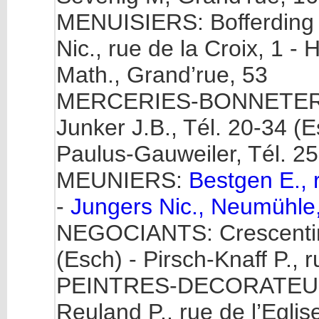
MENUISIERS: Bofferding H
Nic., rue de la Croix, 1 - 
Math., Grand’rue, 53
MERCERIES-BONNETERIES
Junker J.B., Tél. 20-34 (E
Paulus-Gauweiler, Tél. 2
MEUNIERS:
Bestgen E., 
-
Jungers Nic., Neumühle,
NEGOCIANTS: Crescentini R
(Esch) - Pirsch-Knaff P., r
PEINTRES-DECORATEURS: 
Reuland P., rue de l’Eglis