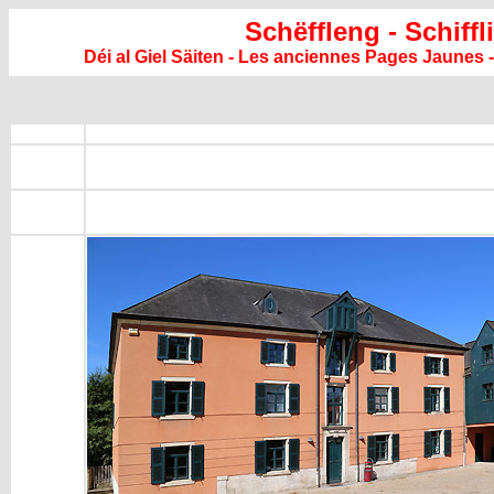
Schëffleng - Schiffl
Déi al Giel Säiten - Les anciennes Pages Jaunes -