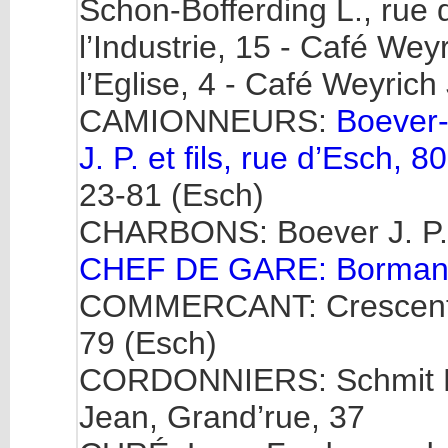
Schon-Bofferding L., rue d
l’Industrie, 15 - Café Wey
l’Eglise, 4 - Café Weyrich
CAMIONNEURS:
Boever-
J. P. et fils, rue d’Esch, 80
23-81 (Esch)
CHARBONS: Boever J. P., 
CHEF DE GARE: Bormann 
COMMERCANT: Crescentini 
79 (Esch)
CORDONNIERS: Schmit Mat
Jean, Grand’rue, 37