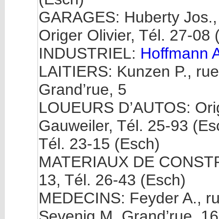
GARAGES: Huberty Jos., r
Origer Olivier, Tél. 27-08
INDUSTRIEL:
Hoffmann A
LAITIERS: Kunzen P., rue B
Grand’rue, 5
LOUEURS D’AUTOS: Origer
Gauweiler, Tél. 25-93 (Esc
Tél. 23-15 (Esch)
MATERIAUX DE CONSTRUC
13, Tél. 26-43 (Esch)
MEDECINS: Feyder A., rue 
Sevenig M, Grand’rue, 16,