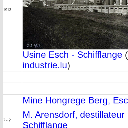
1913
Usine Esch - Schifflange
(
industrie.lu
)
Mine Hongrege Berg, Esc
M. Arensdorf, destillateur
? - ?
Schifflange