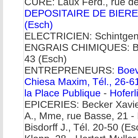
CURÉ: Laux Ferd., rue de
DEPOSITAIRE DE BIERES:
(Esch)
ELECTRICIEN: Schintgen J
ENGRAIS CHIMIQUES: Boev
43 (Esch)
ENTREPRENEURS:
Boev
Chiesa Maxim, Tél., 26-61
la Place Publique
-
Hoferli
EPICERIES: Becker Xavier
A., Mme, rue Basse, 21 - 
Bisdorff J., Tél. 20-50 (E