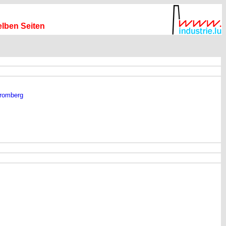
elben Seiten
romberg