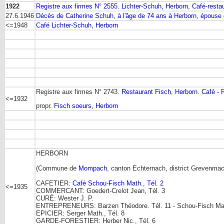
1922
Registre aux firmes N° 2555. Lichter-Schuh, Herborn, Café-restaur
27.6.1946
Décès de Catherine Schuh, à l'âge de 74 ans à Herborn, épouse 
<=1948
Café Lichter-Schuh, Herborn
Registre aux firmes N° 2743.
Restaurant Fisch, Herborn. Café - 
<=1932
propr.
Fisch soeurs, Herborn
HERBORN
(Commune de
Mompach
, canton Echternach, district Grevenmac
CAFETIER:
Café Schou-Fisch Math., Tél. 2
<=1935
COMMERCANT: Goedert-Crelot Jean, Tél. 3
CURÉ: Wester J. P.
ENTREPRENEURS: Barzen Théodore. Tél. 11 - Schou-Fisch Math
EPICIER: Serger Math., Tél. 8
GARDE-FORESTIER: Herber Nic., Tél. 6