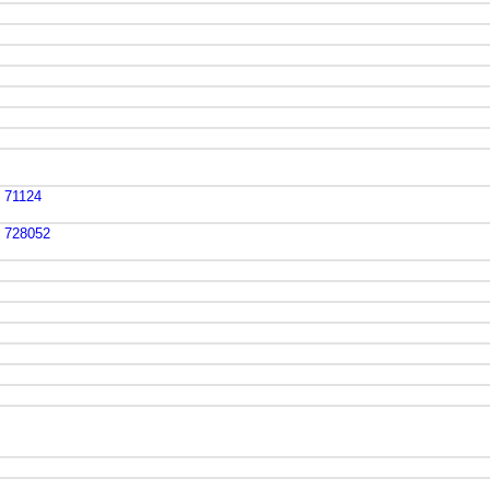
: 71124
l: 728052