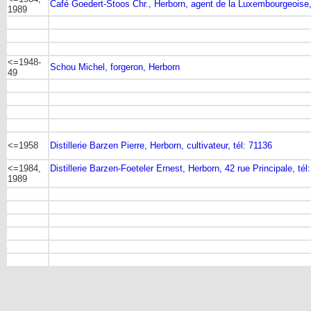
Café Goedert-Stoos Chr., Herborn, agent de la Luxembourgeoise,
1989
<=1948-
Schou Michel, forgeron, Herborn
49
<=1958
Distillerie Barzen Pierre, Herborn, cultivateur, tél: 71136
<=1984,
Distillerie Barzen-Foeteler Ernest, Herborn, 42 rue Principale, té
1989