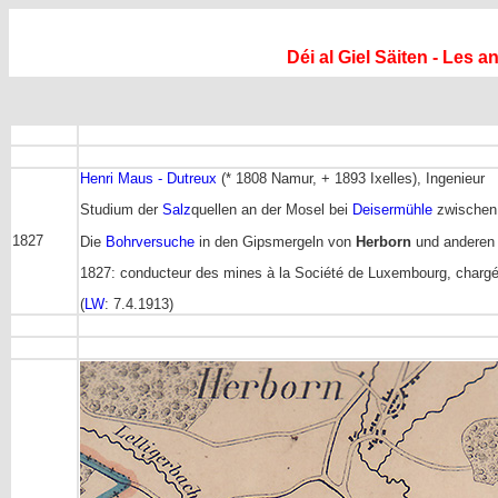
Déi al Giel Säiten - Les 
Henri Maus - Dutreux
(* 1808 Namur, + 1893 Ixelles), Ingenieur
Studium der
Salz
quellen an der Mosel bei
Deisermühle
zwischen 
1827
Die
Bohrversuche
in den Gipsmergeln von
Herborn
und anderen O
1827: conducteur des mines à la Société de Luxembourg, chargé
(
LW
: 7.4.1913)