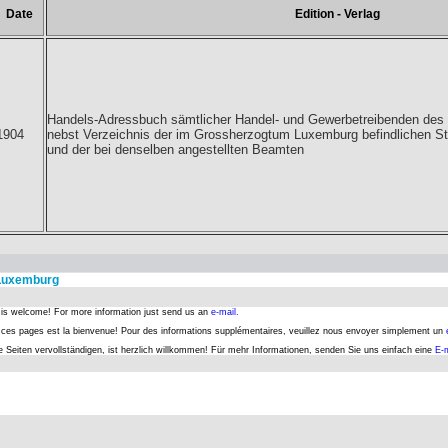
Date
Edition - Verlag
Handels-Adressbuch sämtlicher Handel- und Gewerbetreibenden de
1904
nebst Verzeichnis der im Grossherzogtum Luxemburg befindlichen 
und der bei denselben angestellten Beamten
 Luxemburg
s is welcome! For more information just send us an
e-mail.
er ces pages est la bienvenue! Pour des informations supplémentaires, veuillez nous envoyer simplement un
se Seiten vervollständigen, ist herzlich willkommen! Für mehr Informationen, senden Sie uns einfach eine
E-m