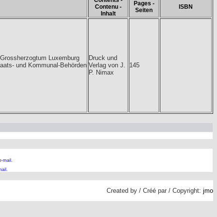
Contents -
Pages -
Contenu -
ISBN
Seiten
Inhalt
s Grossherzogtum Luxemburg
Druck und
Staats- und Kommunal-Behörden
Verlag von J.
145
P. Nimax
e-mail.
ail
.
Created by / Créé par / Copyright:
jmo