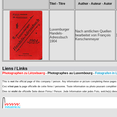
Titel - Titre
Author - Auteur - Autor
Luxemburger
Nach amtlichen Quellen
Handels-
bearbeitet von François
Adressbuch
Kerschenmeyer
1904
Liens / Links
Photographen zu Lëtzebuerg
- Photographes au Luxembourg -
Fotografen in
This is
not
the official page of this company / person. Any information or picture completing these page
Ceci
n'est pas
la page officielle de cette firme / personne. Toute information ou photo pouvant complét
Dies ist
nicht
die offizielle Seite dieser Firma / Person. Jede Information oder jedes Foto, welche(s) die