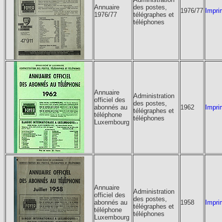
Annuaire
des postes,
1976/77
Impri
1976/77
télégraphes et
téléphones
Annuaire
Administration
officiel des
des postes,
abonnés au
1962
Impri
télégraphes et
téléphone
téléphones
Luxembourg
Annuaire
Administration
officiel des
des postes,
abonnés au
1958
Impri
télégraphes et
téléphone
téléphones
Luxembourg