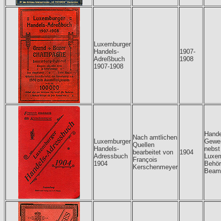
Luxemburger
Handels-
1907-
Adreßbuch
1908
1907-1908
Hande
Nach amtlichen
Luxemburger
Gewer
Quellen
Handels-
nebst
bearbeitet von
1904
Adressbuch
Luxem
François
1904
Behör
Kerschenmeyer
Beam