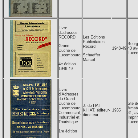
Livre
d'adresses
RECORD
Les Editions
Publicitaires
Bourg
Grand-
Record
1948-49
40 av
Duché de
Luxe
Luxembourg
Schaeffer
Marcel
4e édition
1948-49
Livre
d’Adresses
du Grand-
Duché de
Ste d
J. de HAI-
Luxembourg
Amst
KHIAT, éditeur-
1935
Commercial,
31, a
directeur
Industriel et
Impri
Touristique
Luxe
1re édition