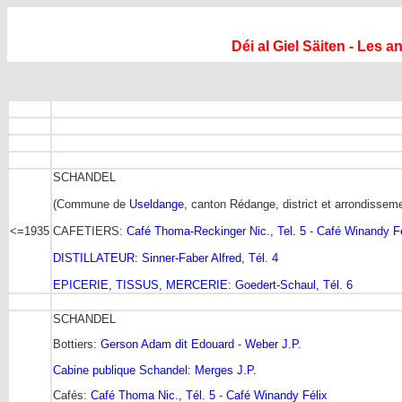
Déi al Giel Säiten - Les 
SCHANDEL
(Commune de
Useldange
, canton Rédange, district et arrondisseme
<=1935
CAFETIERS:
Café Thoma-Reckinger Nic., Tel. 5
-
Café Winandy Fél
DISTILLATEUR: Sinner-Faber Alfred, Tél. 4
EPICERIE, TISSUS, MERCERIE: Goedert-Schaul, Tél. 6
SCHANDEL
Bottiers:
Gerson Adam dit Edouard
-
Weber J.P.
Cabine publique Schandel: Merges J.P.
Cafés:
Café Thoma Nic., Tél. 5
-
Café Winandy Félix