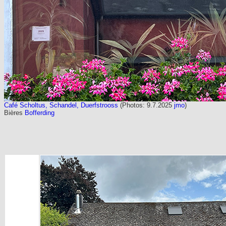
Café Scholtus, Schandel, Duerfstrooss
(Photos: 9.7.2025
jmo
)
Bières
Bofferding