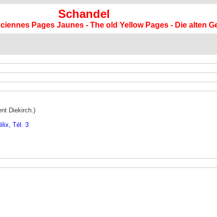
Schandel
anciennes Pages Jaunes - The old Yellow Pages - Die alten G
nt Diekirch.)
ix, Tél. 3