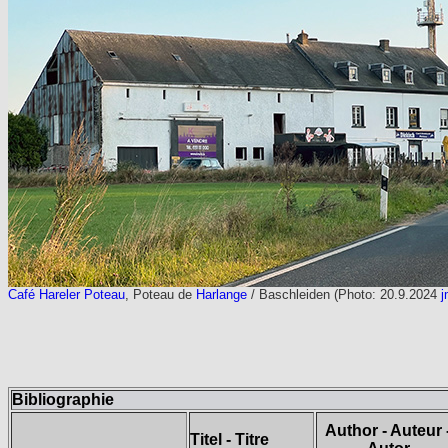
Café Hareler Poteau
, Poteau de
Harlange
/ Baschleiden (Photo:
20.9.2024
j
Bibliographie
Author - Auteur 
Titel - Titre