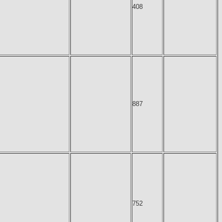
408
887
752