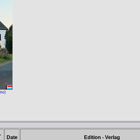
mo
)
-
Date
Edition - Verlag