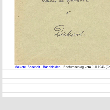
Molkerei Baschelt - Baschleiden
- Briefumschlag vom Juli 1946 (Col