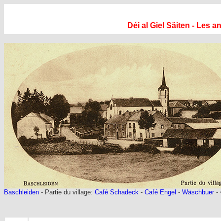
Déi al Giel Säiten - Les 
Baschleiden
- Partie du village:
Café Schadeck
-
Café Engel
-
Wäschbuer
- 