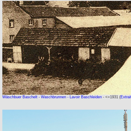
Wäschbuer Baschelt - Waschbrunnen - Lavoir Baschleiden
- <=1931 (
Extrai