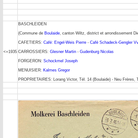
BASCHLEIDEN
(Commune de
Boulaide
, canton Wiltz, district et arrondissement Di
CAFETIERS:
Café: Engel-Weis Pierre
-
Café Schadeck-Gengler V
<=1935
CARROSSIERS:
Glesner Martin
-
Gudenburg Nicolas
FORGERON:
Schockmel Joseph
MENUISIER:
Kalmes Gregor
PROPRIETAIRES: Lorang Victor, Tél. 14 (Boulaide) - Neu Frères, Té