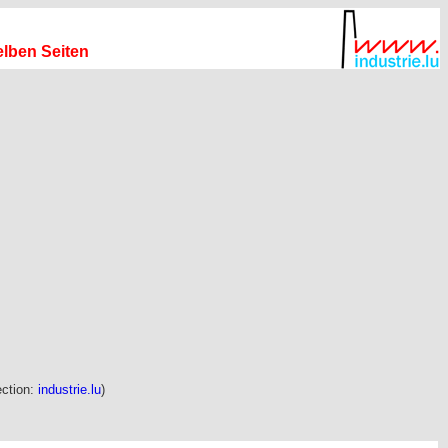
elben Seiten
ection:
industrie.lu
)