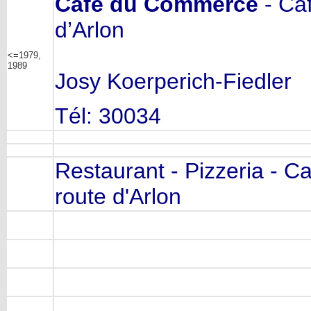
Café du Commerce
- Caf
d’Arlon
<=1979,
1989
Josy Koerperich-Fiedler
Tél: 30034
Restaurant - Pizzeria - 
route d'Arlon