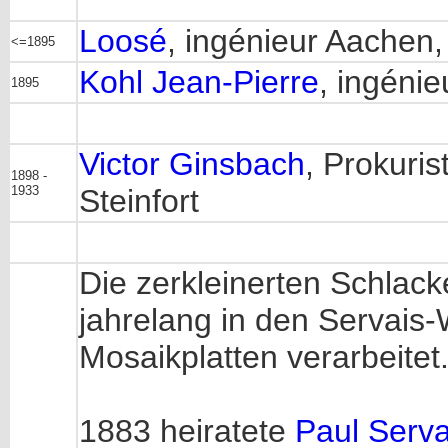
Loosé
, ingénieur Aachen,
<=1895
Kohl Jean-Pierre
, ingéni
1895
Victor Ginsbach
, Prokuris
1898 -
1933
Steinfort
Die zerkleinerten Schlack
jahrelang in den Servais
Mosaikplatten verarbeitet
1883 heiratete
Paul Serva