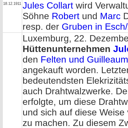
Jules Collart
wird Verwalt
18.12.1911
Söhne
Robert
und
Marc
D
resp. der
Gruben in Esch/
Luxemburg, 22. Dezember 
Hüttenunternehmen
Jul
den
Felten und Guilleau
angekauft worden. Letzter
bedeutendsten Elekrizität
auch Drahtwalzwerke. Der
erfolgte, um diese Draht
und sich auf diese Weis
zu machen. Zu diesem Zwe