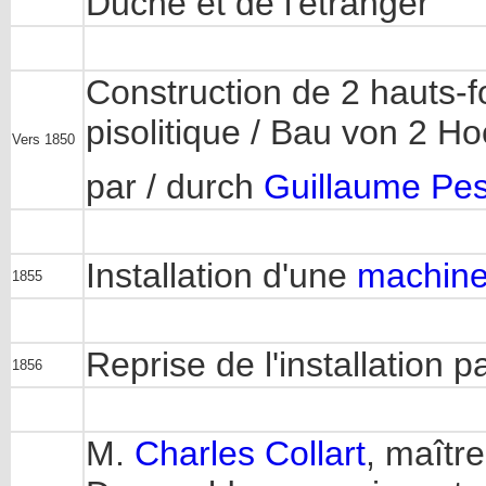
Duché et de l'étranger
Construction de 2 hauts-fo
pisolitique / Bau von 2 H
Vers 1850
par / durch
Guillaume Pes
Installation d'une
machine
1855
Reprise de l'installation pa
1856
M.
Charles Collart
, maîtr