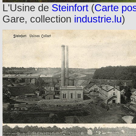
L'Usine de
Steinfort
(
Carte pos
Gare, collection
industrie.lu
)