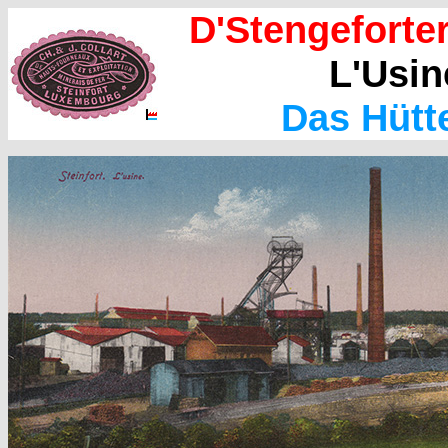
D'Stengeforte
L'Usin
Das Hütt