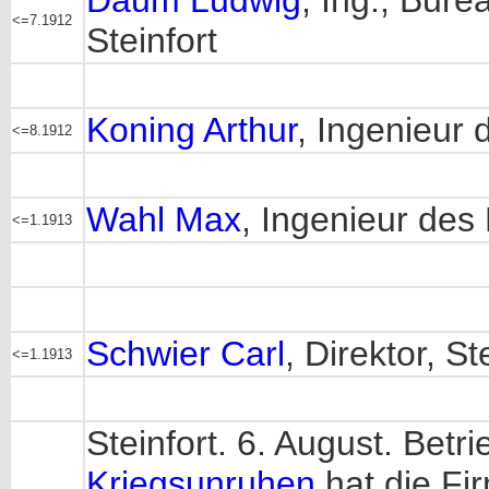
Daum Ludwig
, Ing., Bur
<=7.1912
Steinfort
Koning Arthur
, Ingenieur 
<=8.1912
Wahl Max
, Ingenieur des
<=1.1913
Schwier Carl
, Direktor, St
<=1.1913
Steinfort. 6. August. Betr
Kriegsunruhen
hat die F