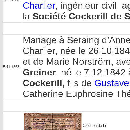
30.3.1867
Charlier
, ingénieur civil,
la
Société Cockerill de 
Mariage à Seraing d’Anne 
Charlier, née le 26.10.1847
et de Marie Norström, av
5.11.1868
Greiner
, né le 7.12.1842 
Cockerill
, fils de
Gustave 
Catherine Euphrosine Th
Création de la