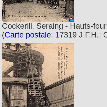
Cockerill, Seraing - Hauts-fou
(
Carte postale
: 17319 J.F.H.; 