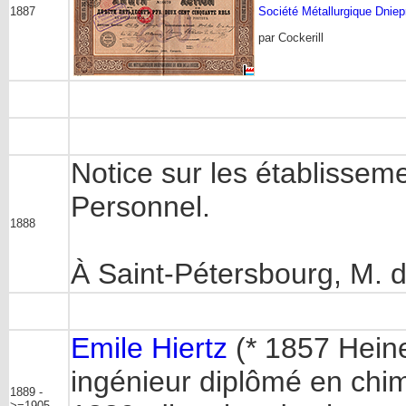
1887
Société Métallurgique Dniep
par Cockerill
Notice sur les établisseme
Personnel.
1888
À Saint-Pétersbourg, M. d
Emile Hiertz
(* 1857 Heine
ingénieur diplômé en chim
1889 -
>=1905