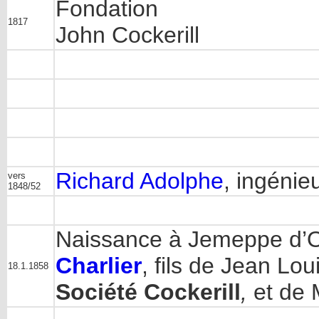
Fondation
1817
John Cockerill
Richard Adolphe
, ingénie
vers
1848/52
Naissance à Jemeppe d’
Charlier
, fils de Jean Lou
18.1.1858
Société Cockerill
,
et de 