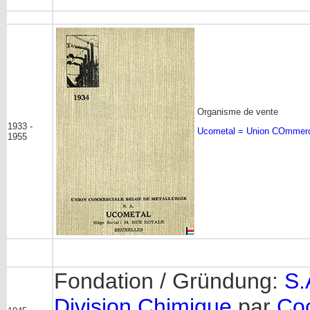
Organisme de vente
1933 -
Ucometal = Union COmmerci
1955
Fondation / Gründung:
S.
Division Chimique
par
Coc