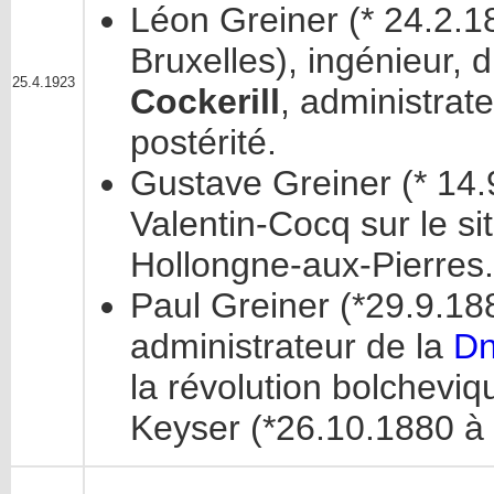
Léon Greiner (* 24.2.1
Bruxelles), ingénieur, 
25.4.1923
Cockerill
, administrat
postérité.
Gustave Greiner (* 14.
Valentin-Cocq sur le si
Hollongne-aux-Pierres.
Paul Greiner (*29.9.188
administrateur de la
Dn
la révolution bolchevi
Keyser (*26.10.1880 à L