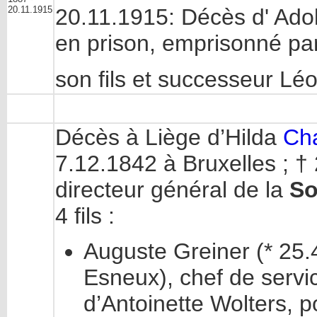
20.11.1915
20.11.1915: Décès d' Adol
en prison, emprisonné pa
son fils et successeur Lé
Décès à Liège d’Hilda
Cha
7.12.1842 à Bruxelles ; †
directeur général de la
So
4 fils :
Auguste Greiner (* 25.
Esneux), chef de servi
d’Antoinette Wolters, po