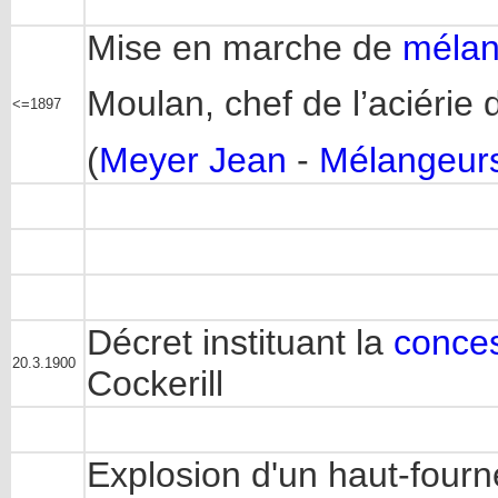
Mise en marche de
mélan
Moulan, chef de l’aciérie 
<=1897
(
Meyer Jean
-
Mélangeur
Décret instituant la
conce
20.3.1900
Cockerill
Explosion d'un haut-fourn