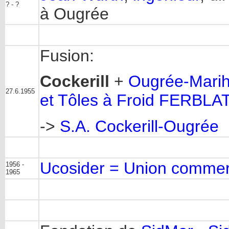
? - ?
à Ougrée
Fusion:
Cockerill
+
Ougrée-Mari
27.6.1955
et Tôles à Froid FERBLA
->
S.A. Cockerill-Ougrée
Ucosider = Union commerc
1956 -
1965