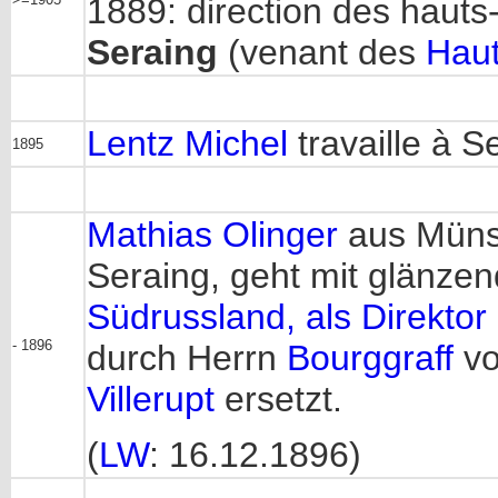
1889: direction des hauts
Seraing
(venant des
Haut
Lentz Michel
travaille à S
1895
Mathias Olinger
aus Münsb
Seraing, geht mit glänz
Südrussland, als Direkto
- 1896
durch Herrn
Bourggraff
vo
Villerupt
ersetzt.
(
LW
: 16.12.1896)