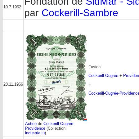
Fondation de
SidMar - Si
10.7.1962
par
Cockerill-Sambre
Fusion
Cockerill-Ougrée
+
Provide
28.11.1966
=
Cockerill-Ougrée-Providenc
Action
de
Cockerill-Ougrée-
Providence
(Collection:
industrie.lu
)