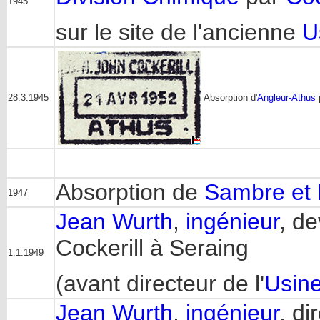
1945
sur le site de l'ancienne
U
28.3.1945
Absorption d'
Angleur-Athus
p
Absorption de
Sambre et 
1947
Jean Wurth
,
ingénieur
, de
Cockerill à Seraing
1.1.1949
(avant directeur de l'
Usine
Jean Wurth
,
ingénieur
, di