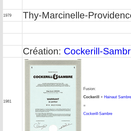
Thy-Marcinelle-Providenc
1979
Création:
Cockerill-Samb
Fusion:
Cockerill
+
Hainaut Sambr
1981
=
Cockerill-Sambre