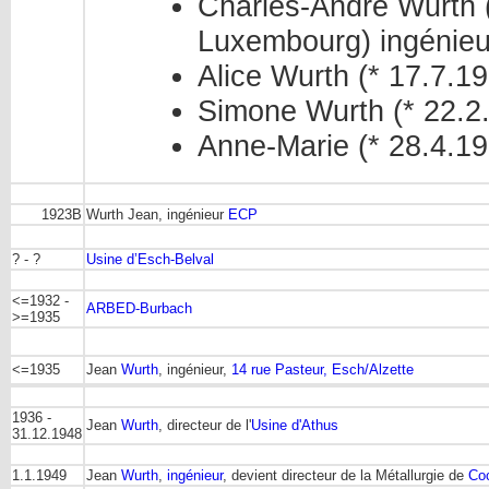
Charles-André Wurth (
Luxembourg) ingénie
Alice Wurth (* 17.7.1
Simone Wurth (* 22.
Anne-Marie (* 28.4.1
1923B
Wurth Jean, ingénieur
ECP
? - ?
Usine d’Esch-Belval
<=1932 -
ARBED-Burbach
>=1935
<=1935
Jean
Wurth
, ingénieur,
14 rue Pasteur, Esch/Alzette
1936 -
Jean
Wurth
, directeur de l'
Usine d'Athus
31.12.1948
1.1.1949
Jean
Wurth
,
ingénieur
, devient directeur de la Métallurgie de
Coc