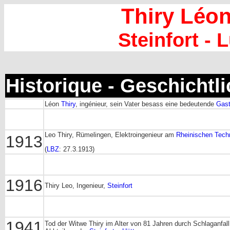
Thiry Léo
Steinfort -
Historique - Geschichtl
Léon
Thiry
, ingénieur, sein Vater besass eine bedeutende
Gast
Leo Thiry, Rümelingen, Elektroingenieur am
Rheinischen Tech
1913
(
LBZ
: 27.3.1913)
1916
Thiry Leo, Ingenieur,
Steinfort
1941
Tod der Witwe Thiry im Alter von 81 Jahren durch Schlaganfal