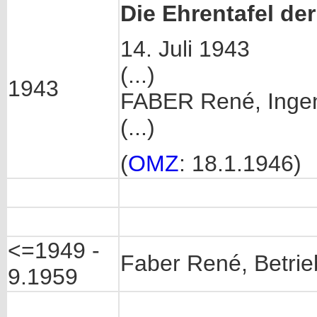
Die Ehrentafel de
14. Juli 1943
(...)
1943
FABER René, Ingenie
(...)
(
OMZ
: 18.1.1946)
<=1949 -
Faber René, Betrie
9.1959