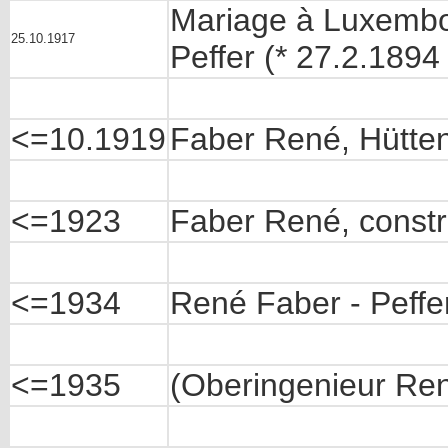
Mariage à Luxembou
25.10.1917
Peffer (* 27.2.189
<=10.1919
Faber René, Hütte
<=1923
Faber René, constr
<=1934
René Faber - Peffe
<=1935
(Oberingenieur Re