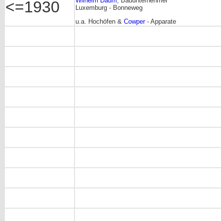
Wilhelm Daum
, Bauunternehmer
<=1930
Luxemburg - Bonneweg
u.a. Hochöfen &
Cowper
- Apparate