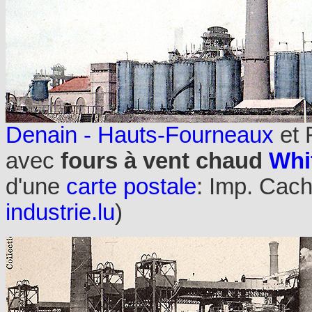
Denain - Hauts-Fourneaux
et 
avec
fours à vent chaud
Whi
d'une
carte postale
: Imp. Cach
industrie.lu
)