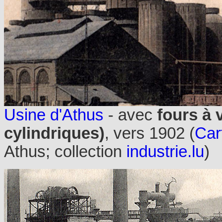
Usine d'Athus
- avec
fours à
cylindriques)
, vers 1902 (
Car
Athus; collection
industrie.lu
)