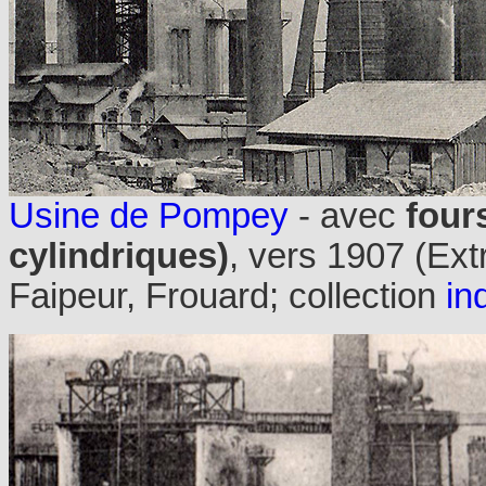
Usine de Pompey
- avec
four
cylindriques)
, vers 1907 (Ext
Faipeur, Frouard; collection
in