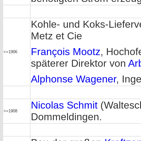
Kohle- und Koks-Liefer
Metz et Cie
François Mootz
, Hochof
<=1906
späterer Direktor von
Ar
Alphonse Wagener
, Ing
Nicolas Schmit
(Waltesc
>=1908
Dommeldingen.