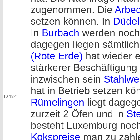
zugenommen. Die
Arbed
setzen können. In
Düdel
In
Burbach
werden noch 
dagegen liegen sämtliche
(Rote Erde)
hat wieder 
stärkerer Beschäftigun
inzwischen sein
Stahlwe
hat in Betrieb setzen kö
10.1921
Rümelingen
liegt dagege
zurzeit 2 Öfen und in
Ste
besteht Luxemburg noch 
Kokspreise
man zu zahl