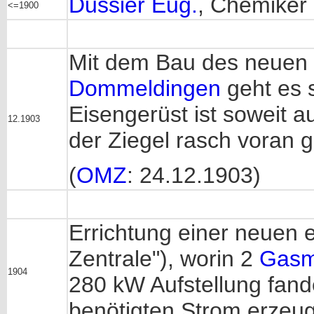
Dussier Eug.
, Chemiker
<=1900
Mit dem Bau des neuen
Dommeldingen
geht es s
Eisengerüst ist soweit 
12.1903
der Ziegel rasch voran g
(
OMZ
: 24.12.1903)
Errichtung einer neuen e
Zentrale"), worin 2
Gasm
1904
280 kW Aufstellung fand
benötigten Strom erzeug