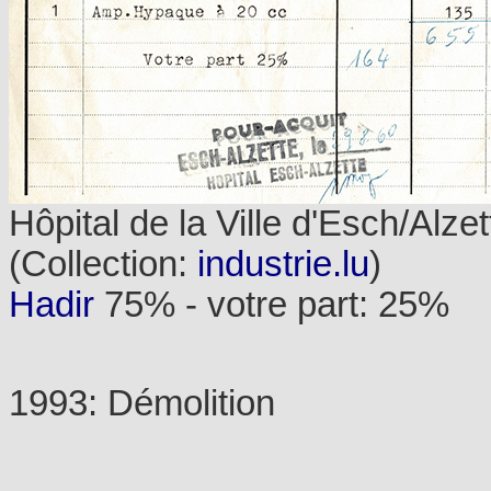
Hôpital de la Ville d'Esch/Alze
(Collection:
industrie.lu
)
Hadir
75% - votre part: 25%
1993: Démolition