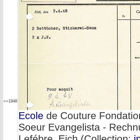
<=1948
Ecole
de Couture Fondati
Soeur Evangelista - Rechn
Lefébre, Eich (Collection:
i