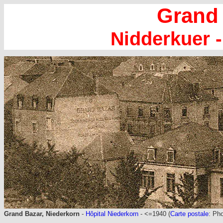
Grand
Nidderkuer 
Grand Bazar, Niederkorn
-
Hôpital Niederkorn
- <=1940 (
Carte postale
: Ph