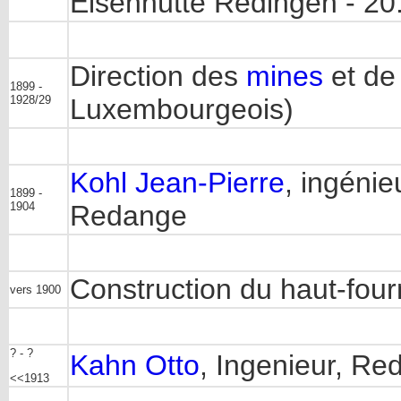
Eisenhütte Redingen - 20
Direction des
mines
et de 
1899 -
1928/29
Luxembourgeois)
Kohl Jean-Pierre
, ingéni
1899 -
1904
Redange
Construction du haut-fou
vers 1900
? - ?
Kahn Otto
, Ingenieur, Re
<<1913