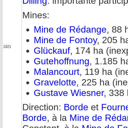
Dilling
: importante partici
Mines:
Mine de Rédange
, 88 
Mine de Fontoy
, 205 h
1921
Glückauf
, 174 ha (inex
Gutehoffnung
, 1.185 h
Malancourt
, 119 ha (in
Gravelotte
, 225 ha (ine
Gustave Wiesner
, 338 
Direction:
Borde
et
Fourne
Borde
, à la
Mine de Réda