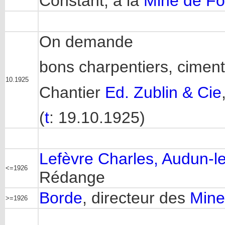
Constant, à la
Mine de Fo
On demande
bons charpentiers, cimenti
10.1925
Chantier
Ed. Zublin & Cie
(
t
: 19.10.1925)
Lefèvre Charles, Audun-l
<=1926
Rédange
Borde
, directeur des
Mine
>=1926