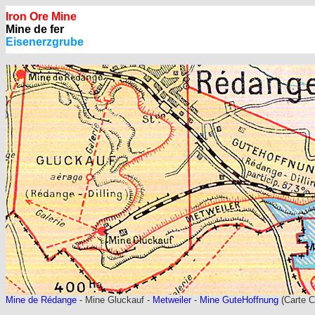
Iron Ore Mine
Mine de fer
Eisenerzgrube
Mine de Rédange
- Mine Gluckauf -
Metweiler
-
Mine GuteHoffnung
(Carte C