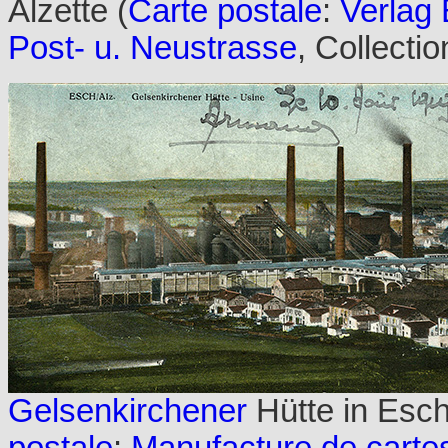
Alzette (
Carte postale
:
Verlag 
Post- u. Neustrasse
, Collecti
Gelsenkirchener
Hütte in Esch