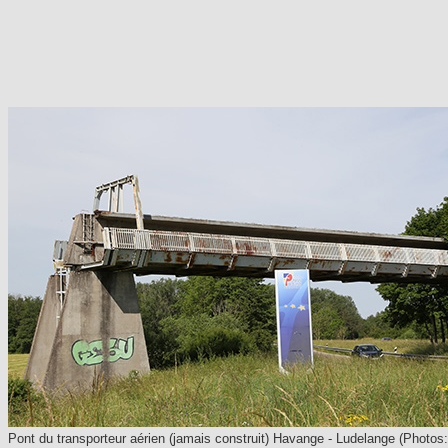
Pont du transporteur aérien (jamais construit) Havange - Ludelange (Photos