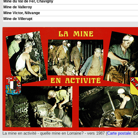
Mine du Val de Fer, Chavigny
Mine de Valleroy
Mine Victor, Nilvange
Mine de Villerupt
La mine en activité - quelle mine en Lorraine?
- vers 1987 (
Carte postale
: E