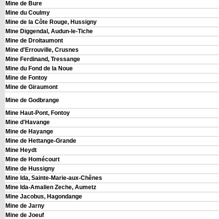
Mine de Bure
Mine du Coulmy
Mine de la Côte Rouge
, Hussigny
Mine Diggendal, Audun-le-Tiche
Mine de Droitaumont
Mine d'Errouville, Crusnes
Mine Ferdinand, Tressange
Mine du Fond de la Noue
Mine de Fontoy
Mine de Giraumont
Mine de Godbrange
Mine Haut-Pont, Fontoy
Mine d'Havange
Mine de Hayange
Mine de Hettange-Grande
Mine Heydt
Mine de Homécourt
Mine de Hussigny
Mine Ida, Sainte-Marie-aux-Chênes
Mine Ida-Amalien Zeche, Aumetz
Mine Jacobus, Hagondange
Mine de Jarny
Mine de Joeuf