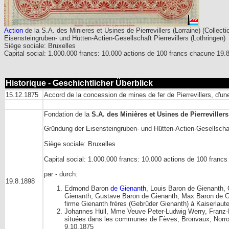
Action
de la S.A. des Minieres et Usines de Pierrevillers (Lorraine) (Collecti
Eisensteingruben- und Hütten-Actien-Gesellschaft Pierrevillers (Lothringen)
Siège sociale: Bruxelles
Capital social: 1.000.000 francs: 10.000 actions de 100 francs chacune 19.
Historique - Geschichtlicher Überblick
15.12.1875
Accord de la concession de mines de fer de Pierrevillers, d'un
Fondation de la
S.A. des Minières et Usines de Pierrevillers
Gründung der Eisensteingruben- und Hütten-Actien-Gesellschaft
Siège sociale: Bruxelles
Capital social: 1.000.000 francs: 10.000 actions de 100 franc
par - durch:
19.8.1898
Edmond Baron
de Gienanth
, Louis Baron de Gienanth,
Gienanth, Gustave Baron de Gienanth, Max Baron de Gie
firme Gienanth frères (Gebrüder Gienanth) à Kaiserlaute
Johannes Hüll, Mme Veuve Peter-Ludwig Werry, Franz-L
situées dans les communes de Fèves, Bronvaux, Norroy-l
9.10.1875