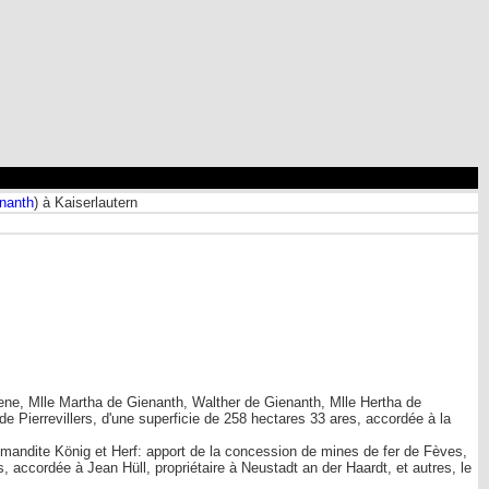
nanth
) à Kaiserlautern
ne, Mlle Martha de Gienanth, Walther de Gienanth, Mlle Hertha de
Pierrevillers, d'une superficie de 258 hectares 33 ares, accordée à la
ndite König et Herf: apport de la concession de mines de fer de Fèves,
accordée à Jean Hüll, propriétaire à Neustadt an der Haardt, et autres, le