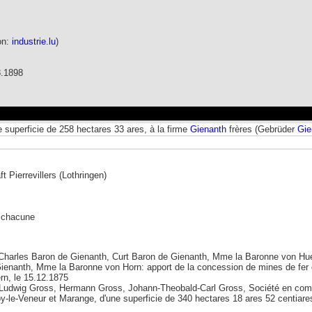
on:
industrie.lu
)
8.1898
e superficie de 258 hectares 33 ares, à la firme
Gienanth
frères (Gebrüder
Gie
 Pierrevillers (Lothringen)
s chacune
 Charles Baron de Gienanth, Curt Baron de Gienanth, Mme la Baronne von Hue
nanth, Mme la Baronne von Horn: apport de la concession de mines de fer de 
rn, le 15.12.1875
udwig Gross, Hermann Gross, Johann-Theobald-Carl Gross, Société en comma
e-Veneur et Marange, d'une superficie de 340 hectares 18 ares 52 centiares, 