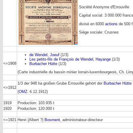
Société Anonyme d'Errouville
Capital social: 3.000.000 franc
divisé en 6000
actions
de 500 f
Siège sociale: Crusnes
de Wendel, Joeuf
(1/3)
Les petits-fils de François de Wendel, Hayange
(1/3)
<=1908
Burbacher Hütte
(1/3)
(Carte industrielle du bassin minier lorrain-luxembourgeois, Ch. Li
1/3 der 948 ha großen Grube Errouville gehört der
Burbacher Hütte
<=1912
(
OMZ
: 6.12.1912)
1919
Production: 103.935 t
1920
Production: 120.000 t
<=1921
Henri (Albert ?)
Bosment
, administrateur-directeur