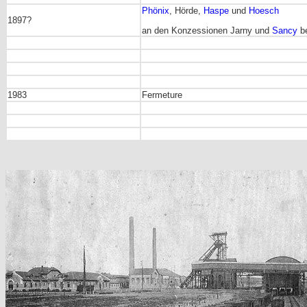
Phönix
, Hörde,
Haspe
und
Hoesch
1897?
an den Konzessionen Jarny und
Sancy
be
1983
Fermeture