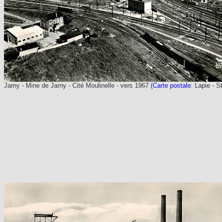
Jarny - Mine de Jarny
- Cité Moulinelle - vers 1967 (
Carte postale
: Lapie - S