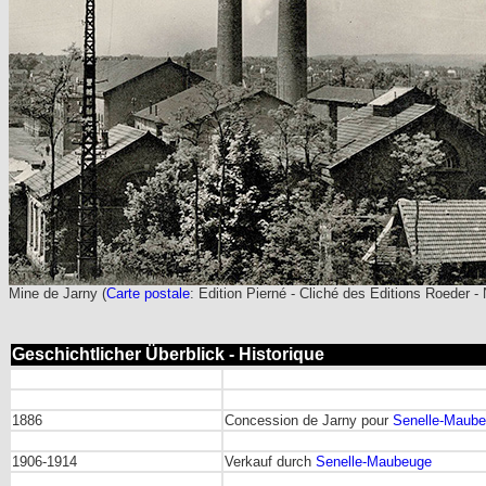
Mine de Jarny
(
Carte postale
: Edition Pierné - Cliché des Editions Roeder -
Geschichtlicher Überblick - Historique
1886
Concession de Jarny pour
Senelle-Maub
1906-1914
Verkauf durch
Senelle-Maubeuge