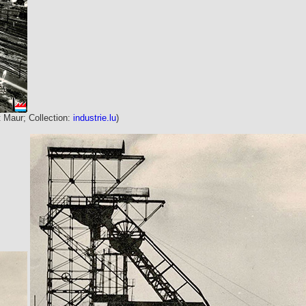
t Maur; Collection:
industrie.lu
)