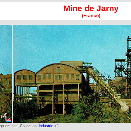
Mine de Jarny
(France)
rreguemines; Collection:
industrie.lu
)