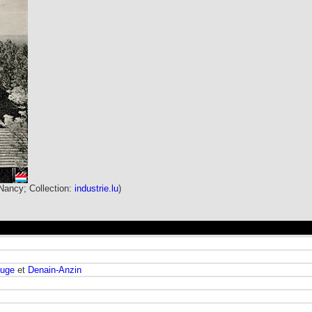
 Nancy; Collection:
industrie.lu
)
euge
et
Denain-Anzin