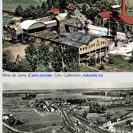
Mine de Jarny
(
Carte postale
: Cim; Collection:
industrie.lu
)