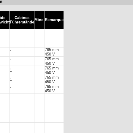
ge
ids
Cabines
Mine
Remarque
wicht
Führerstände
765 mm
1
450 V
765 mm
1
450 V
765 mm
1
450 V
765 mm
1
450 V
765 mm
1
450 V