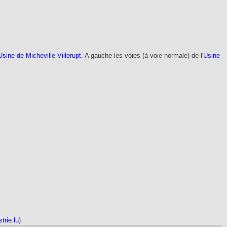
Usine de Micheville-Villerupt
. A gauche les voies (à voie normale) de l'
Usine
strie.lu
)