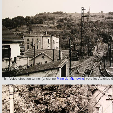
Thil: Voies direction tunnel (ancienne
Mine de Micheville
) vers les Aciéries 