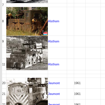
7
8
Alsthom
9
Alsthom
11
Alsthom
20
Jeumont
1961
21
Jeumont
1961
22
Jeumont
1961