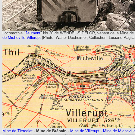
Locomotive "
Jeumont
" No 20 de WENDEL-SIDELOR, venant de la Mine de Bré
de Micheville-Villerupt
(Photo: Walter Dexheimer; Collection: Luciano Pagliar
Mine de Tiercelet
-
Mine de Bréhain
-
Mine de Villerupt
-
Mine de Michevill