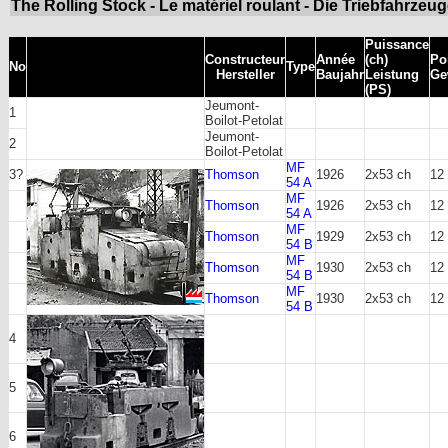
The Rolling Stock - Le matériel roulant - Die Triebfahrzeu
Puissance
Constructeur
Année
(ch)
Po
No
Type
Hersteller
Baujahr
Leistung
Ge
(PS)
Jeumont-
1
Boilot-Petolat
Jeumont-
2
Boilot-Petolat
MF
3?
Thomson
1926
2x53 ch
12
54 A
MF
Thomson
1926
2x53 ch
12
54 A
MF
Thomson
1929
2x53 ch
12
54 B
MF
Thomson
1930
2x53 ch
12
54 B
MF
Thomson
1930
2x53 ch
12
54 B
4
5
6