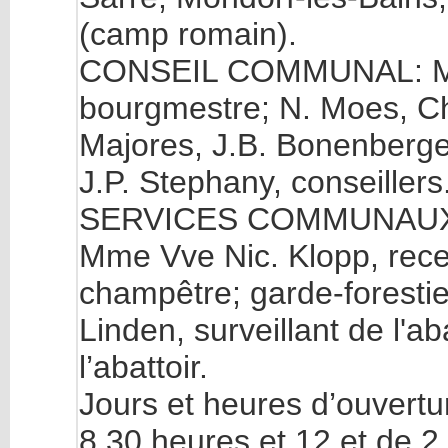
(camp romain).
CONSEIL COMMUNAL: MM
bourgmestre; N. Moes, Ch.
Majores, J.B. Bonenberger
J.P. Stephany, conseillers
SERVICES COMMUNAUX: M
Mme Vve Nic. Klopp, recev
champêtre; garde-forestie
Linden, surveillant de l'ab
l’abattoir.
Jours et heures d’ouvertu
8,30 heures et 12 et de 2 