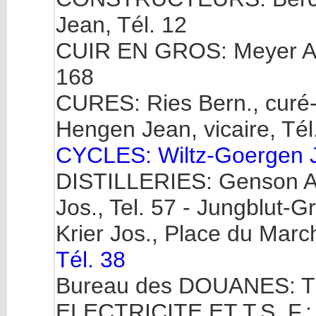
Jean, Tél. 12
CUIR EN GROS: Meyer Arth
168
CURES: Ries Bern., curé-d
Hengen Jean, vicaire, Tél
CYCLES: Wiltz-Goergen J.
DISTILLERIES: Genson Al
Jos., Tel. 57 - Jungblut-G
Krier Jos., Place du Marc
Tél. 38
Bureau des DOUANES: Té
ELECTRICITE ET T.S. F.: 