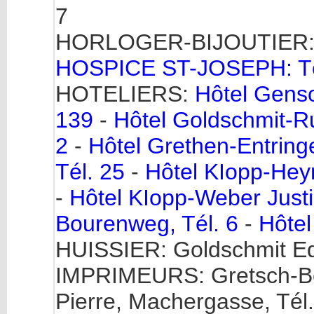
7
HORLOGER-BIJOUTIER: S
HOSPICE ST-JOSEPH: Té
HOTELIERS:
Hôtel Genso
139
-
Hôtel Goldschmit-Ru
2
-
Hôtel Grethen-Entring
Tél. 25
-
Hôtel KIopp-Heyn
-
Hôtel KIopp-Weber Justi
Bourenweg, Tél. 6
-
Hôtel
HUISSIER: Goldschmit Ed.
IMPRIMEURS: Gretsch-Ber
Pierre, Machergasse, Tél