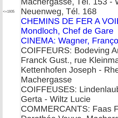
Machergasse, Tél. 153 - W
Neuenweg, Tél. 168
<=1935
CHEMINS DE FER A VOIE E
Mondloch, Chef de Gare
CINEMA: Wagner, Françoi
COIFFEURS: Bodeving Andr
Franck Gust., rue Kleinmac
Kettenhofen Joseph - Rhei
Machergasse
COIFFEUSES: Lindenlaub
Gerta - Wiltz Lucie
COMMERCANTS: Faas Fr.,