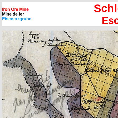
Sch
Iron Ore Mine
Mine de fer
Esc
Eisenerzgrube