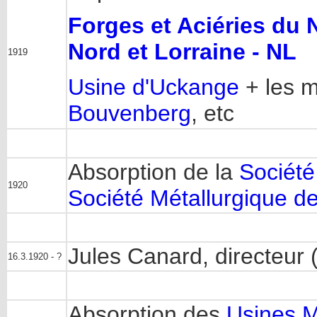
Forges et Aciéries du 
Nord et Lorraine - NL
1919
Usine d'Uckange
+ les 
Bouvenberg
, etc
Absorption de la
Société
1920
Société Métallurgique d
Jules Canard, directeur 
16.3.1920 - ?
Absorption des
Usines M