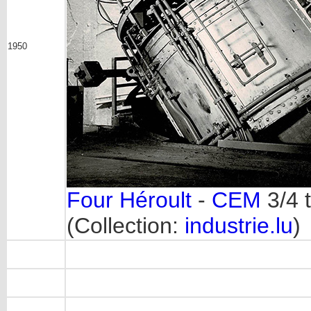
1950
Four Héroult
-
CEM
3/4 
(
Collection:
industrie.lu
)