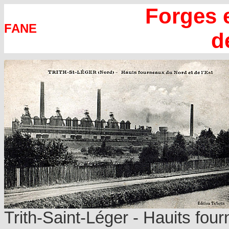
Forges e
FANE
d
Trith-Saint-Léger - Hauits four