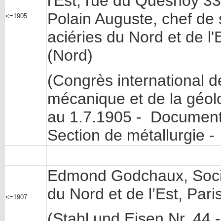
l'Est, rue du Quesnoy 33
Polain Auguste, chef de 
<=1905
aciéries du Nord et de l
(Nord)
(Congrès international d
mécanique et de la géolo
au 1.7.1905 - Documents
Section de métallurgie - 
Edmond Godchaux, Socié
du Nord et de l’Est, Pari
<=1907
(Stahl und Eisen Nr. 44 