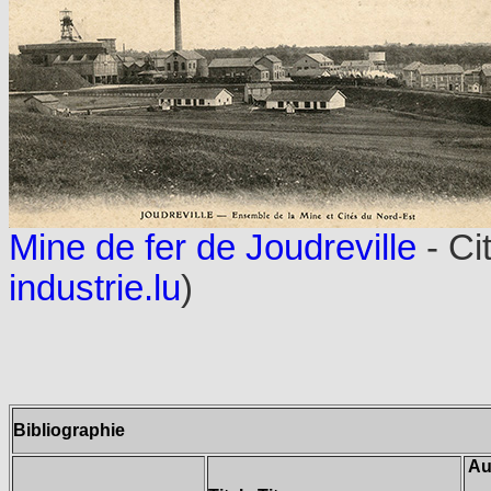
Mine de fer de Joudreville
- Ci
industrie.lu
)
Bibliographie
Au