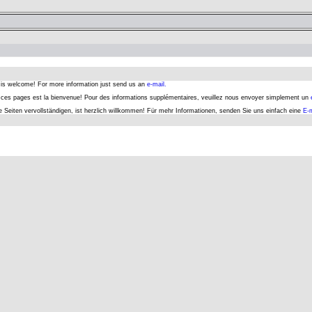
s is welcome! For more information just send us an
e-mail.
er ces pages est la bienvenue! Pour des informations supplémentaires, veuillez nous envoyer simplement un
se Seiten vervollständigen, ist herzlich willkommen! Für mehr Informationen, senden Sie uns einfach eine
E-m