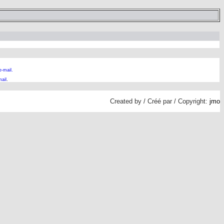
e-mail.
ail
.
Created by / Créé par / Copyright:
jmo