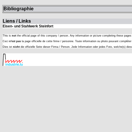
Bibliographie
Liens / Links
Eisen- und Stahlwerk Steinfort
This is
not
the official page of this company / person. Any information or picture completing these page
Ceci
n'est pas
la page officielle de cette firme / personne. Toute information ou photo pouvant complét
Dies ist
nicht
die offizielle Seite dieser Firma / Person. Jede Information oder jedes Foto, welche(s) die