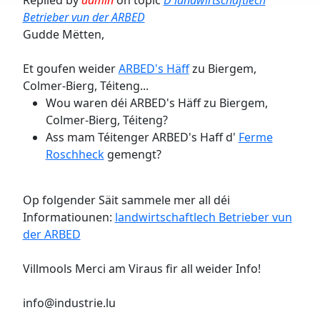
Betrieber vun der ARBED
Gudde Mëtten,
Et goufen weider
ARBED's Häff
zu Biergem,
Colmer-Bierg, Téiteng...
Wou waren déi ARBED's Häff zu Biergem,
Colmer-Bierg, Téiteng?
Ass mam Téitenger ARBED's Haff d'
Ferme
Roschheck
gemengt?
Op folgender Säit sammele mer all déi
Informatiounen:
landwirtschaftlech Betrieber vun
der ARBED
Villmools Merci am Viraus fir all weider Info!
info@industrie.lu