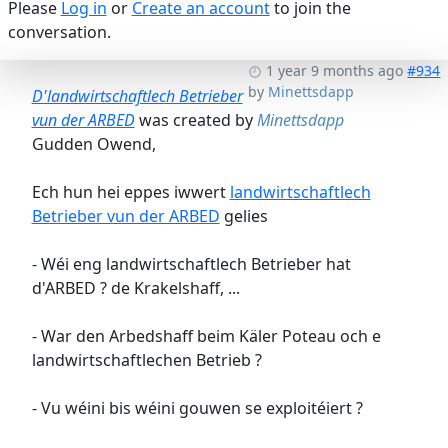
Please
Log in
or
Create an account
to join the
conversation.
1 year 9 months ago
#934
by
Minettsdapp
D'landwirtschaftlech Betrieber
vun der ARBED
was created by
Minettsdapp
Gudden Owend,
Ech hun hei eppes iwwert
landwirtschaftlech
Betrieber vun der ARBED
gelies
- Wéi eng landwirtschaftlech Betrieber hat
d'ARBED ? de Krakelshaff, ...
- War den Arbedshaff beim Käler Poteau och e
landwirtschaftlechen Betrieb ?
- Vu wéini bis wéini gouwen se exploitéiert ?