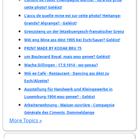
cette photo? Geléist!
L'accu de quelle mine est sur cette photo? Hettange-
Grande? Algrange? - Geléist!
Grenzsteng un der lëtzebuergesch-franséischer Grenz
Wéi eng Mine ass dëst 1905 bei Esch/Sauer? Geléist!
PRINT MADE BY KODAK BRU 75
um Boulevard Royal, mais wou genee? Geléist!
Wache Dillingen - 17.9.1914 - wo genau?
Wéi ee Café - Restaurant - Dancing ass dëst zu
Esch/Alzette?
Ausstellung für Handwerk und Kleingewerbe in
Luxemburg-1904 wou genee? - Geléist
Arbeiterwohnung - Maison ouvrière - Compagnie
Générale des Ciments, Dommeldange
More Topics »