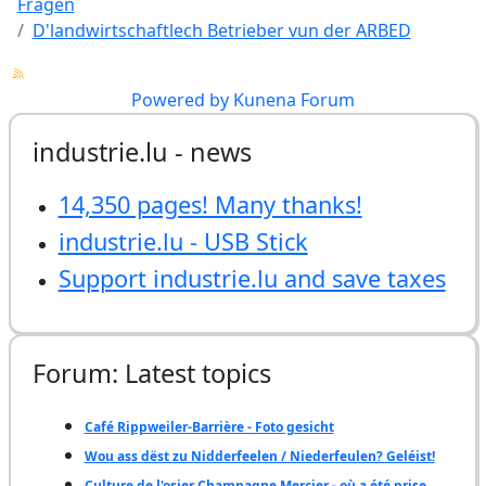
Fragen
D'landwirtschaftlech Betrieber vun der ARBED
Powered by
Kunena Forum
industrie.lu - news
14,350 pages! Many thanks!
industrie.lu - USB Stick
Support industrie.lu and save taxes
Forum: Latest topics
Café Rippweiler-Barrière - Foto gesicht
Wou ass dëst zu Nidderfeelen / Niederfeulen? Geléist!
Culture de l'osier Champagne Mercier - où a été prise