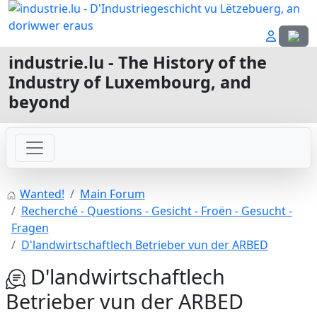
Select
industrie.lu - The History of the
Industry of Luxembourg, and
beyond
Wanted!
Main Forum
Recherché - Questions - Gesicht - Froën - Gesucht -
Fragen
D'landwirtschaftlech Betrieber vun der ARBED
D'landwirtschaftlech
Betrieber vun der ARBED