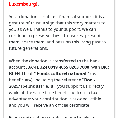
Luxembourg)
.
Your donation is not just financial support: it is a
gesture of trust, a sign that this story matters to
you as well. Thanks to your support, we can
continue to preserve these treasures, present
them, share them, and pass on this living past to
future generations.
When the donation is transferred to the bank
account IBAN
LU24 0019 4655 0203 7000
with BIC:
BCEELLL
of
" Fonds culturel national
" (as
beneficiary), including the reference "
Don -
2025/164 Industrie.lu
", you support us directly
while at the same time benefiting from a tax
advantage: your contribution is tax-deductible
and you will receive an official certificate.
Every contribution counts – many thanks in