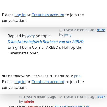
Please
Log in
or
Create an account
to join the
conversation.
1 year 8 months ago
#938
by
Jerry
Replied by
Jerry
on topic
D'landwirtschaftlech Betrieber vun der ARBED
Ech giff beim Colmer ARBED's Haff op de
Carelshaff tippen,
The following user(s) said Thank You:
jmo
Please
Log in
or
Create an account
to join the
conversation.
1 year 9 months ago
-
1 year 9 months ago
#937
by
admin
Replied by
admin
on topic
D'landwirtschaftlech