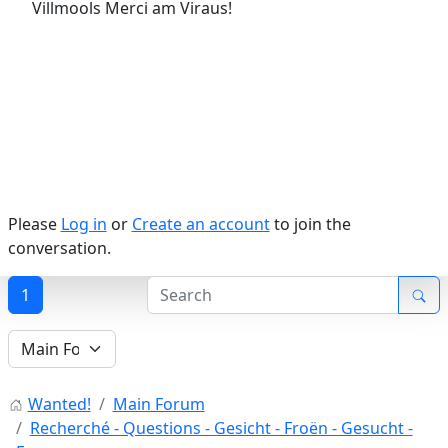
Villmools Merci am Viraus!
Please
Log in
or
Create an account
to join the
conversation.
1
Wanted!
Main Forum
Recherché - Questions - Gesicht - Froën - Gesucht -