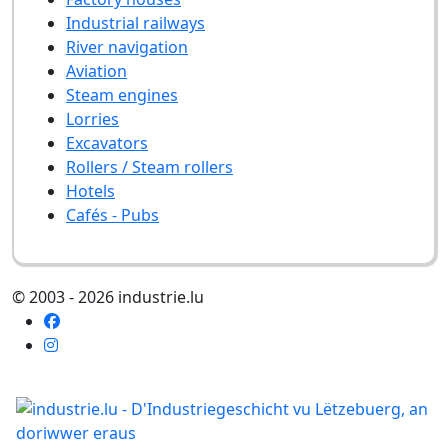
Industrial railways
River navigation
Aviation
Steam engines
Lorries
Excavators
Rollers / Steam rollers
Hotels
Cafés - Pubs
© 2003 - 2026 industrie.lu