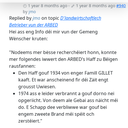
1 year 8 months ago
-
1 year 8 months ago
#940
by
jmo
Replied by
jmo
on topic
D'landwirtschaftlech
Betrieber vun der ARBED
Hei ass eng Info déi mir vun der Gemeng
Wënscher kruten:
"Nodeems mer bësse recherchéiert honn, konnte
mer folgendes iwwert den ARBED’s Haff zu Béigen
rausfannen:
Den Haff gouf 1934 von enger Famill GILLET
kaaft. Et war anscheinend fir déi Zäit engt
grousst Uwiesen.
1974 ass e leider verbrannt a gouf dorno nei
opgeriicht. Von deem ale Gebai ass näicht méi
do. E Schapp dee verbliwwe war gouf bei
engem zweete Brand méi spéit och
zerstéiert."