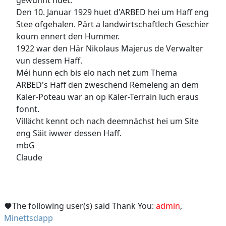
Den 10. Januar 1929 huet d'ARBED hei um Haff eng
Stee ofgehalen. Pärt a landwirtschaftlech Geschier
koum ennert den Hummer.
1922 war den Här Nikolaus Majerus de Verwalter
vun dessem Haff.
Méi hunn ech bis elo nach net zum Thema
ARBED's Haff den zweschend Rëmeleng an dem
Käler-Poteau war an op Käler-Terrain luch eraus
fonnt.
Villächt kennt och nach deemnächst hei um Site
eng Säit iwwer dessen Haff.
mbG
Claude
The following user(s) said Thank You:
admin
,
Minettsdapp