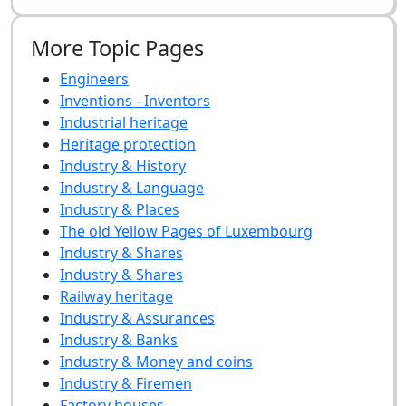
More Topic Pages
Engineers
Inventions - Inventors
Industrial heritage
Heritage protection
Industry & History
Industry & Language
Industry & Places
The old Yellow Pages of Luxembourg
Industry & Shares
Industry & Shares
Railway heritage
Industry & Assurances
Industry & Banks
Industry & Money and coins
Industry & Firemen
Factory houses