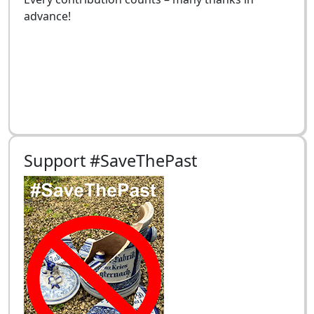
advance!
Support #SaveThePast