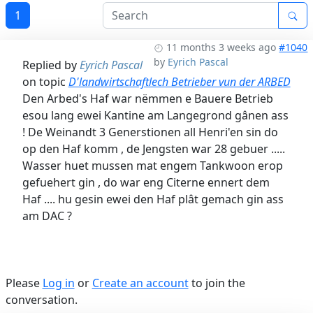
1
11 months 3 weeks ago
#1040
by
Eyrich Pascal
Replied by
Eyrich Pascal
on topic
D'landwirtschaftlech Betrieber vun der ARBED
Den Arbed's Haf war nëmmen e Bauere Betrieb
esou lang ewei Kantine am Langegrond gânen ass
! De Weinandt 3 Generstionen all Henri'en sin do
op den Haf komm , de Jengsten war 28 gebuer .....
Wasser huet mussen mat engem Tankwoon erop
gefuehert gin , do war eng Citerne ennert dem
Haf .... hu gesin ewei den Haf plât gemach gin ass
am DAC ?
Please
Log in
or
Create an account
to join the
conversation.