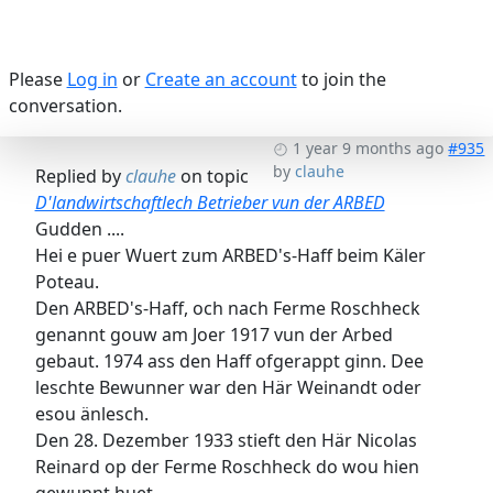
Please
Log in
or
Create an account
to join the
conversation.
1 year 9 months ago
#935
by
clauhe
Replied by
clauhe
on topic
D'landwirtschaftlech Betrieber vun der ARBED
Gudden ....
Hei e puer Wuert zum ARBED's-Haff beim Käler
Poteau.
Den ARBED's-Haff, och nach Ferme Roschheck
genannt gouw am Joer 1917 vun der Arbed
gebaut. 1974 ass den Haff ofgerappt ginn. Dee
leschte Bewunner war den Här Weinandt oder
esou änlesch.
Den 28. Dezember 1933 stieft den Här Nicolas
Reinard op der Ferme Roschheck do wou hien
gewunnt huet.