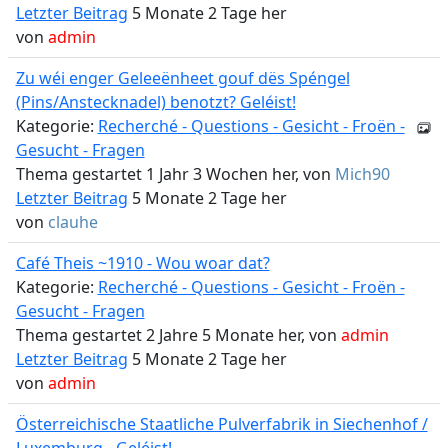
Letzter Beitrag
5 Monate 2 Tage her
von
admin
Zu wéi enger Geleeënheet gouf dës Spéngel
(Pins/Anstecknadel) benotzt? Geléist!
Kategorie:
Recherché - Questions - Gesicht - Froën -
Gesucht - Fragen
Thema gestartet 1 Jahr 3 Wochen her, von
Mich90
Letzter Beitrag
5 Monate 2 Tage her
von
clauhe
Café Theis ~1910 - Wou woar dat?
Kategorie:
Recherché - Questions - Gesicht - Froën -
Gesucht - Fragen
Thema gestartet 2 Jahre 5 Monate her, von
admin
Letzter Beitrag
5 Monate 2 Tage her
von
admin
Österreichische Staatliche Pulverfabrik in Siechenhof /