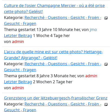
Culture de l'osier Champagne Mercier - où a été prise
cette photo? Geléist!
Kategorie:
Recherché - Questions - Gesicht - Froën -
Gesucht - Fragen
Thema gestartet 13 Jahre 10 Monate her, von
jmo
Letzter Beitrag
1 Woche 4 Tage her
von
admin
L'accu de quelle mine est sur cette photo? Hettange-
Grande? Algrange? - Geléist!
Kategorie:
Recherché - Questions - Gesicht - Froën -
Gesucht - Fragen
Thema gestartet 8 Jahre 3 Monate her, von
admin
Letzter Beitrag
2 Wochen 2 Tage her
von
admin
Grenzsteng un der lëtzebuergesch-franséischer Grenz
Kategorie:
Recherché - Questions - Gesicht - Froën -
Gesucht - Fragen