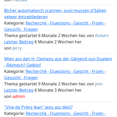
Bicher automatesch scannen, ouni mussen d'Säiten
selwer ëmzebliederen
Kategorie:
Recherché - Questions - Gesicht - Froën -
Gesucht - Fragen
Thema gestartet 6 Monate 2 Wochen her, von
Robert
Letzter Beitrag
6 Monate 2 Wochen her
von
Jerry
Wien ass den H. Clemens aus der Géigend vun Duelem
- Réimech? Geléist!
Kategorie:
Recherché - Questions - Gesicht - Froën -
Gesucht - Fragen
Thema gestartet 9 Monate 2 Wochen her, von
jmo
Letzter Beitrag
6 Monate 3 Wochen her
von
admin
"Vive de Prënz Jean" wou ass dëst?
Kategorie:
Recherché - Questions - Gesicht - Froën -