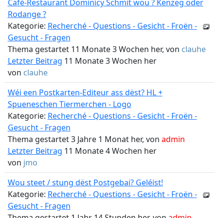
Café-Restaurant Dominicy Schmit wou ? Kënzeg oder
Rodange ?
Kategorie:
Recherché - Questions - Gesicht - Froën -
Gesucht - Fragen
Thema gestartet 11 Monate 3 Wochen her, von
clauhe
Letzter Beitrag
11 Monate 3 Wochen her
von
clauhe
Wéi een Postkarten-Editeur ass dëst? HL +
Spueneschen Tiermerchen - Logo
Kategorie:
Recherché - Questions - Gesicht - Froën -
Gesucht - Fragen
Thema gestartet 3 Jahre 1 Monat her, von
admin
Letzter Beitrag
11 Monate 4 Wochen her
von
jmo
Wou steet / stung dëst Postgebai? Geléist!
Kategorie:
Recherché - Questions - Gesicht - Froën -
Gesucht - Fragen
Thema gestartet 1 Jahr 14 Stunden her, von
admin