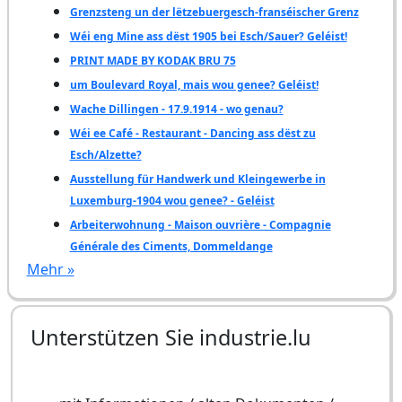
Grenzsteng un der lëtzebuergesch-franséischer Grenz
Wéi eng Mine ass dëst 1905 bei Esch/Sauer? Geléist!
PRINT MADE BY KODAK BRU 75
um Boulevard Royal, mais wou genee? Geléist!
Wache Dillingen - 17.9.1914 - wo genau?
Wéi ee Café - Restaurant - Dancing ass dëst zu
Esch/Alzette?
Ausstellung für Handwerk und Kleingewerbe in
Luxemburg-1904 wou genee? - Geléist
Arbeiterwohnung - Maison ouvrière - Compagnie
Générale des Ciments, Dommeldange
Mehr »
Unterstützen Sie industrie.lu