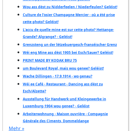
Wou ass dëst zu Nidderfeelen / Niederfeulen? Geléist!
Culture de l'osier Champagne Mercier - où a été prise
cette photo? Geléist!
L'accu de quelle mine est sur cette photo? Hettange-
Grande? Algrange? - Geléist!
Grenzsteng un der lëtzebuergesch-franséischer Grenz
Wéi eng Mine ass dëst 1905 bei Esch/Sauer? Geléist!
PRINT MADE BY KODAK BRU 75
um Boulevard Royal, mais wou genee? Geléist!
Wache Dillingen - 17.9.1914 - wo genau?
Wéi ee Café - Restaurant - Dancing ass dëst zu
Esch/Alzette?
Ausstellung für Handwerk und Kleingewerbe in
Luxemburg-1904 wou genee? - Geléist
Arbeiterwohnung - Maison ouvrière - Compagnie
Générale des Ciments, Dommeldange
Mehr »