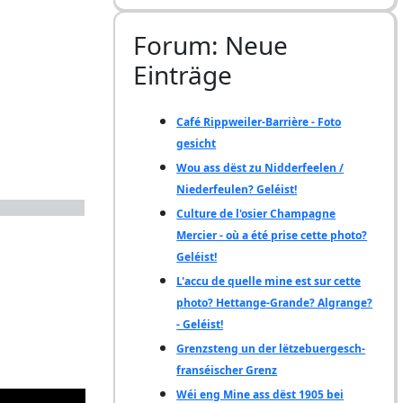
Forum: Neue
Einträge
Café Rippweiler-Barrière - Foto
gesicht
Wou ass dëst zu Nidderfeelen /
Niederfeulen? Geléist!
Culture de l'osier Champagne
Mercier - où a été prise cette photo?
Geléist!
L'accu de quelle mine est sur cette
photo? Hettange-Grande? Algrange?
- Geléist!
Grenzsteng un der lëtzebuergesch-
franséischer Grenz
Wéi eng Mine ass dëst 1905 bei