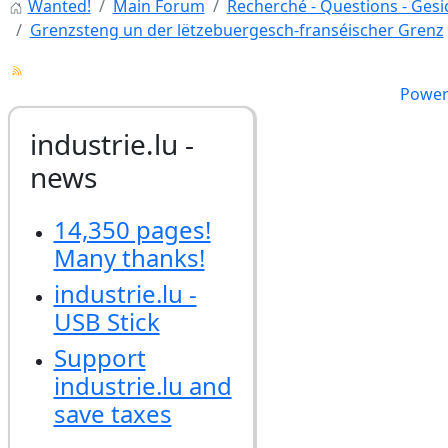
Wanted!
Main Forum
Recherché - Questions - Gesic
Grenzsteng un der lëtzebuergesch-franséischer Grenz
Power
industrie.lu -
news
14,350 pages!
Many thanks!
industrie.lu -
USB Stick
Support
industrie.lu and
save taxes