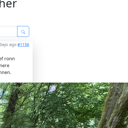
her
days ago
#1156
ef ronn
nere
nnen.