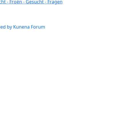
ht - Froën - Gesucht - Fragen
ed by
Kunena Forum