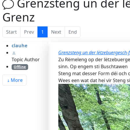
Grenzsteng un der l
Grenz
Start
Prev
1
Next
End
clauhe
Grenzsteng un der lëtzebuergesch-f
Topic Author
Zu Rëmeleng op der lëtzebuerges
sinn. Op engem sti Buschtawen
Offline
Steng mat desser Form déi och o
More
Wees een wat dat hei vir Steng si