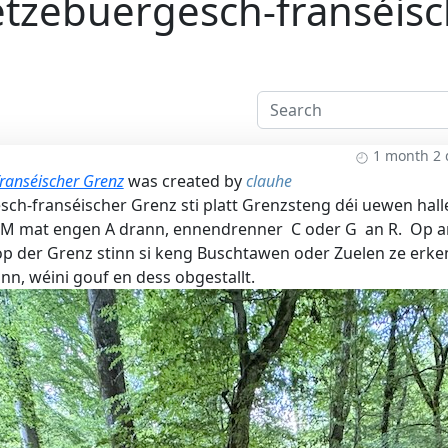
ëtzebuergesch-franséisc
1 month 2 
ranséischer Grenz
was created by
clauhe
ch-franséischer Grenz sti platt Grenzsteng déi uewen hall
 M mat engen A drann, ennendrenner C oder G an R. Op a
p der Grenz stinn si keng Buschtawen oder Zuelen ze erke
nn, wéini gouf en dess obgestallt.