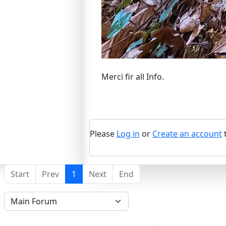
Merci fir all Info.
Please
Log in
or
Create an account
t
Start
Prev
1
Next
End