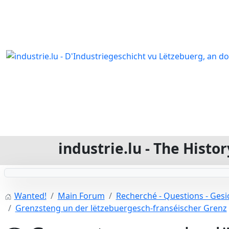
industrie.lu - The Hist
Wanted!
Main Forum
Recherché - Questions - Gesic
Grenzsteng un der lëtzebuergesch-franséischer Grenz