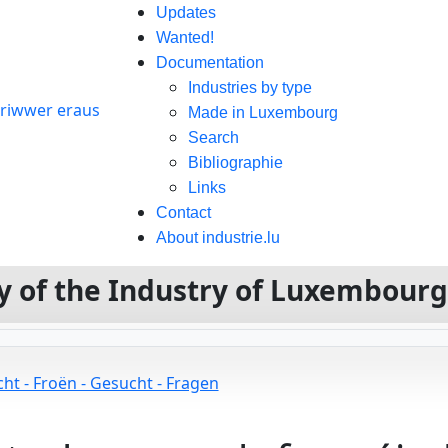
Updates
Wanted!
Documentation
Industries by type
Made in Luxembourg
Search
Bibliographie
Links
Contact
About industrie.lu
ory of the Industry of Luxembour
ht - Froën - Gesucht - Fragen