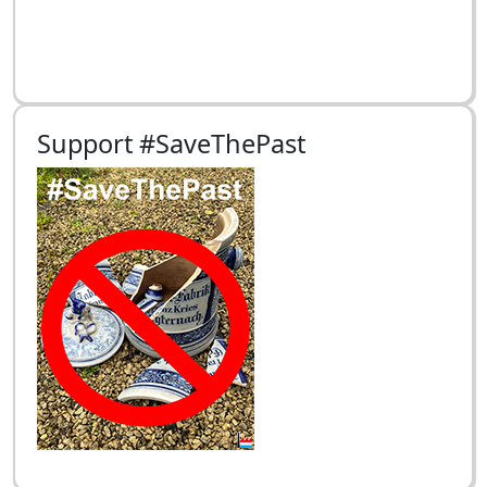
Support #SaveThePast