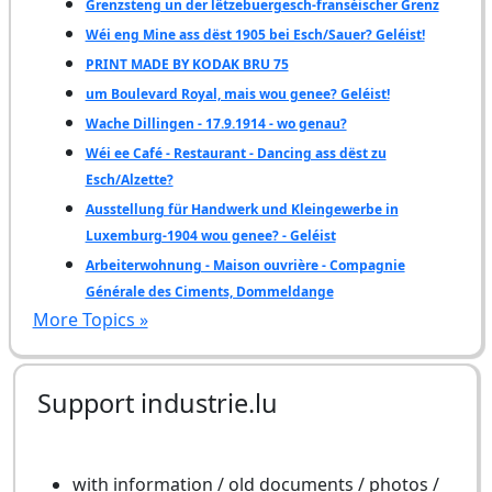
Grenzsteng un der lëtzebuergesch-franséischer Grenz
Wéi eng Mine ass dëst 1905 bei Esch/Sauer? Geléist!
PRINT MADE BY KODAK BRU 75
um Boulevard Royal, mais wou genee? Geléist!
Wache Dillingen - 17.9.1914 - wo genau?
Wéi ee Café - Restaurant - Dancing ass dëst zu
Esch/Alzette?
Ausstellung für Handwerk und Kleingewerbe in
Luxemburg-1904 wou genee? - Geléist
Arbeiterwohnung - Maison ouvrière - Compagnie
Générale des Ciments, Dommeldange
More Topics »
Support industrie.lu
with information / old documents / photos /