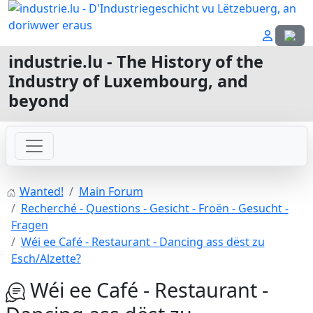
Select
industrie.lu - The History of the
Industry of Luxembourg, and
beyond
Wanted!
Main Forum
Recherché - Questions - Gesicht - Froën - Gesucht -
Fragen
Wéi ee Café - Restaurant - Dancing ass dëst zu
Esch/Alzette?
Wéi ee Café - Restaurant -