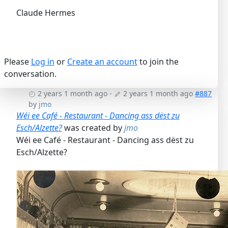
Claude Hermes
Please
Log in
or
Create an account
to join the
conversation.
2 years 1 month ago
-
2 years 1 month ago
#887
by
jmo
Wéi ee Café - Restaurant - Dancing ass dëst zu
Esch/Alzette?
was created by
jmo
Wéi ee Café - Restaurant - Dancing ass dëst zu
Esch/Alzette?