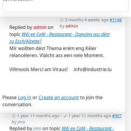
3 months 4 weeks ago
#1148
by
admin
Replied by
admin
on
topic
Wéi ee Café - Restaurant - Dancing ass dëst
zu Esch/Alzette?
Mir wollten dëst Thema erëm eng Kéier
relancéieren. Vläicht ass een neie Moment.
Villmools Merci am Viraus! info@industrie.lu
Please
Log in
or
Create an account
to join the
conversation.
1 year 11 months ago
-
1 year 11 months ago
#907
by
jmo
Replied by
jmo
on topic
Wéi ee Café - Restaurant -