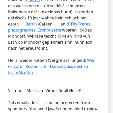
ech weess och net ob se déi éischt Joren
Kalenneren drécke gelooss hunn), et goufen
déi éischt 10 Joer wahrscheinlech och net
esouvill
Battin
-Caféen; an d'
Fey Frères,
photographes, Esch/Alzette
woaren 1949 zu
Mondorf. Wéini se tëscht 1944 an 1948 vun
Esch op Mondorf geplënnert sinn, hunn ech
nach net erausfonnt.
Hei si weider Fotoen (Vergréisserungen):
Wéi
ee Café - Restaurant - Dancing ass dëst zu
Esch/Alzette?
Villmools Merci am Viraus fir all Hëllef!
This email address is being protected from
spambots. You need JavaScript enabled to view