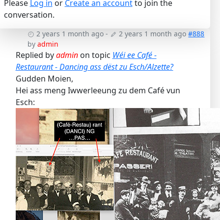
Please
Log in
or
Create an account
to join the
conversation.
2 years 1 month ago
-
2 years 1 month ago
#888
by
admin
Replied by
admin
on topic
Wéi ee Café -
Restaurant - Dancing ass dëst zu Esch/Alzette?
Gudden Moien,
Hei ass meng Iwwerleeung zu dem Café vun
Esch: