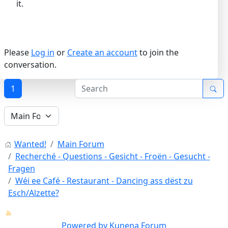
it.
Please
Log in
or
Create an account
to join the
conversation.
1
Wanted!
Main Forum
Recherché - Questions - Gesicht - Froën - Gesucht -
Fragen
Wéi ee Café - Restaurant - Dancing ass dëst zu
Esch/Alzette?
Powered by
Kunena Forum