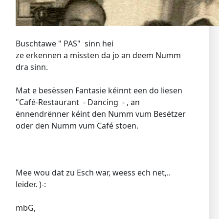
Buschtawe " PAS" sinn hei
ze erkennen a missten da jo an deem Numm
dra sinn.
Mat e besëssen Fantasie kéinnt een do liesen
"Café-Restaurant - Dancing - , an
ënnendrënner kéint den Numm vum Besëtzer
oder den Numm vum Café stoen.
Mee wou dat zu Esch war, weess ech net,..
leider. )-:
mbG,