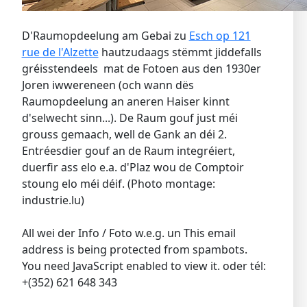
D'Raumopdeelung am Gebai zu
Esch op 121
rue de l'Alzette
hautzudaags stëmmt jiddefalls
gréisstendeels mat de Fotoen aus den 1930er
Joren iwwereneen (och wann dës
Raumopdeelung an aneren Haiser kinnt
d'selwecht sinn...). De Raum gouf just méi
grouss gemaach, well de Gank an déi 2.
Entréesdier gouf an de Raum integréiert,
duerfir ass elo e.a. d'Plaz wou de Comptoir
stoung elo méi déif. (Photo montage:
industrie.lu)
All wei der Info / Foto w.e.g. un
This email
address is being protected from spambots.
You need JavaScript enabled to view it.
oder tél:
+(352) 621 648 343