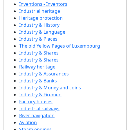
Inventions - Inventors
Industrial heritage
Heritage protection
Industry & History
Industry & Language
Industry & Places
The old Yellow Pages of Luxembourg
Industry & Shares
Industry & Shares
Railway heritage
Industry & Assurances
Industry & Banks
Industry & Money and coins
Industry & Firemen
Factory houses
Industrial railways
River navigation
Aviation
Steam engines