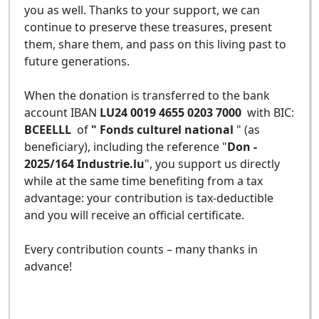
you as well. Thanks to your support, we can
continue to preserve these treasures, present
them, share them, and pass on this living past to
future generations.
When the donation is transferred to the bank
account IBAN
LU24 0019 4655 0203 7000
with BIC:
BCEELLL
of
" Fonds culturel national
" (as
beneficiary), including the reference "
Don -
2025/164 Industrie.lu
", you support us directly
while at the same time benefiting from a tax
advantage: your contribution is tax-deductible
and you will receive an official certificate.
Every contribution counts – many thanks in
advance!