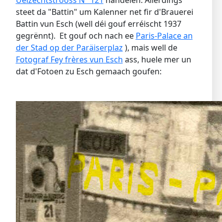
steet da "Battin" um Kalenner net fir d'Brauerei
Battin vun Esch (well déi gouf erréischt 1937
gegrënnt). Et gouf och nach ee
Paris-Palace an
der Stad op der Paräiserplaz
), mais well de
Fotograf Fey frères vun Esch
ass, huele mer un
dat d'Fotoen zu Esch gemaach goufen: