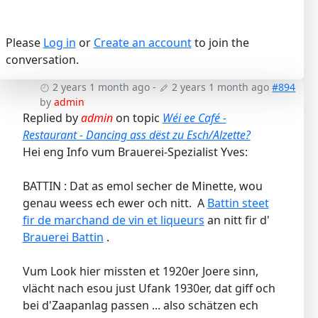
Please
Log in
or
Create an account
to join the
conversation.
2 years 1 month ago
-
2 years 1 month ago
#894
by
admin
Replied by
admin
on topic
Wéi ee Café -
Restaurant - Dancing ass dëst zu Esch/Alzette?
Hei eng Info vum Brauerei-Spezialist Yves:
BATTIN : Dat as emol secher de Minette, wou
genau weess ech ewer och nitt. A
Battin steet
fir de marchand de vin et liqueurs
an nitt fir d'
Brauerei Battin
.
Vum Look hier missten et 1920er Joere sinn,
vlächt nach esou just Ufank 1930er, dat giff och
bei d'Zaapanlag passen ... also schätzen ech