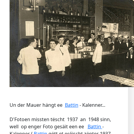
Un der Mauer hängt ee
Battin
- Kalenner...
D'Fotoen missten tëscht 1937 an 1948 sinn,
well op enger Foto gesäit een ee
Battin
-
Kalenner (
Battin
gëtt et eréischt zënter 1937,