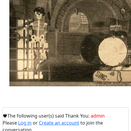
The following user(s) said Thank You:
admin
Please
Log in
or
Create an account
to join the
conversation.