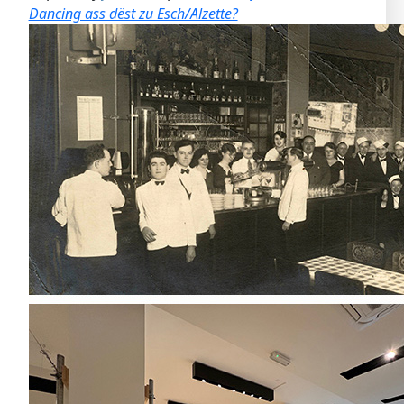
Dancing ass dëst zu Esch/Alzette?