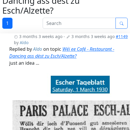
Dancing ass dëst zu
Esch/Alzette?
1
3 months 3 weeks ago
-
3 months 3 weeks ago
#1149
by
Aldo
Replied by
Aldo
on topic
Wéi ee Café - Restaurant -
Dancing ass dëst zu Esch/Alzette?
just an idea ...