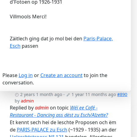
d'Fotoen op 1926-1931
Villmools Merci!
Zäitlech ging dat jo mol bei den
Paris-Palace,
Esch
passen
Please
Log in
or
Create an account
to join the
conversation.
2 years 1 month ago
-
1 year 11 months ago
#890
by
admin
Replied by
admin
on topic
Wéi ee Café -
Restaurant - Dancing ass dëst zu Esch/Alzette?
Et kennt sech hei de leschte Proposen och ëm
de
PARIS-PALACE zu Esch
(~1929 - 1935) an der
Uelzechtstrooss N° 121
handelen. Allerdings