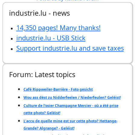
industrie.lu - news
14,350 pages! Many thanks!
industrie.lu - USB Stick
Support industrie.lu and save taxes
Forum: Latest topics
Café Rippweiler-Barrière - Foto gesicht
Wou ass dëst zu Nidderfeelen / Niederfeulen? Geléist!
Culture de l'osier Champagne Mercier - où a été prise
cette photo? Geléist!
L'accu de quelle mine est sur cette photo? Hettange-
Grande? Algrange? - Geléist!