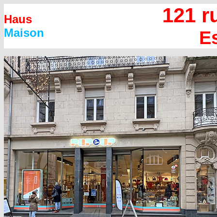
121 r
Haus
Maison
E