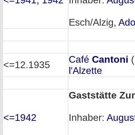
<=1941, 1942
Inhaber:
Augus
Esch/Alzig,
Ado
Café
Cantoni
(
<=12.1935
l'Alzette
Gaststätte Z
<=1942
Inhaber:
Augus