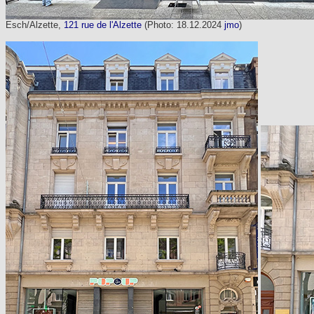
Esch/Alzette,
121 rue de l'Alzette
(Photo: 18.12.2024
jmo
)