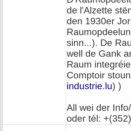
de l'Alzette st
den 1930er Jo
Raumopdeelung 
sinn...). De R
well de Gank an
Raum integréier
Comptoir stoun
industrie.lu
) )
All wei der Inf
oder tél: +(352