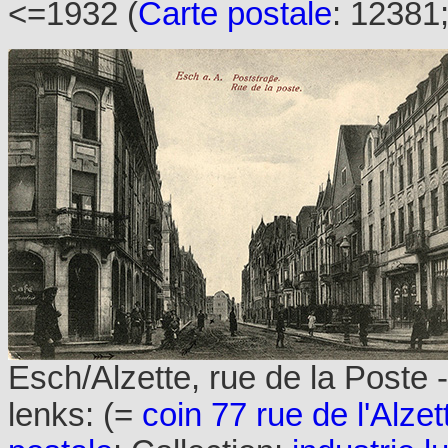
<=1932 (
Carte postale
: 12381;
Esch/Alzette, rue de la Poste -
lenks: (=
coin 77 rue de l'Alzet