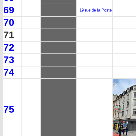
69
19 rue de la Poste
70
71
72
73
74
75