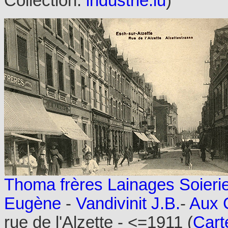
Collection:
industrie.lu
)
Thoma frères Lainages Soieri
Eugène
-
Vandivinit J.B.
-
Aux 
rue de l'Alzette - <=1911 (
Cart