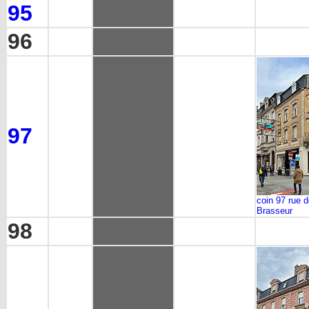
95
96
97
coin 97 rue d
Brasseur
98