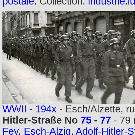
postale
: Collection:
industrie.l
WWII - 194x
- Esch/Alzette, ru
Hitler-Straße No
75
-
77
- 79 
Fey, Esch-Alzig, Adolf-Hitler-S