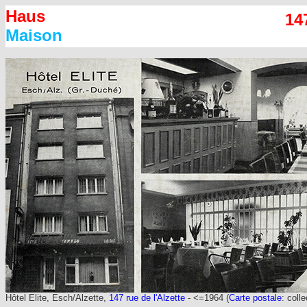
Haus
14
Maison
Hôtel Elite, Esch/Alzette,
147 rue de l'Alzette
- <=1964 (
Carte postale
: coll