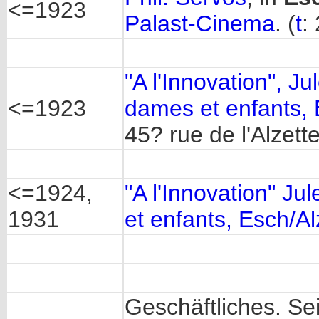
<=1923
Palast-Cinema
. (
t
:
"A l'Innovation", J
<=1923
dames et enfants, 
45? rue de l'Alzette
<=1924,
"A l'Innovation" J
1931
et enfants, Esch/Alz
Geschäftliches. Se