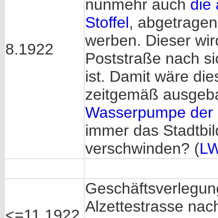
nunmehr auch
die
Stoffel
, abgetragen
werben. Dieser wir
8.1922
Poststraße nach si
ist. Damit wäre di
zeitgemäß ausgeba
Wasserpumpe der 
immer das Stadtbil
verschwinden? (
L
Geschäftsverlegun
Alzettestrasse na
<=11.1922