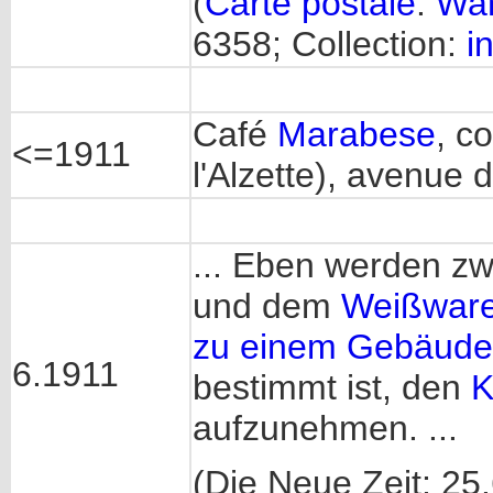
(
Carte postale
:
War
6358; Collection:
i
Café
Marabese
, c
<=1911
l'Alzette), avenue 
... Eben werden z
und dem
Weißware
zu einem Gebäude
6.1911
bestimmt ist, den
K
aufzunehmen. ...
(Die Neue Zeit: 25