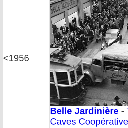
<1956
Belle Jardinière
-
Caves Coopérativ