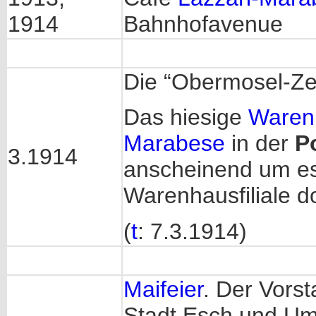
1914
Bahnhofavenue
Die “Obermosel-Zei
Das hiesige
Waren
Marabese
in der
P
3.1914
anscheinend um es
Warenhausfiliale do
(
t
: 7.3.1914)
Maifeier
. Der Vorst
Stadt Esch und Um