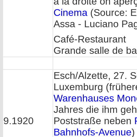
à la droite on aper
Cinema
(Source: E
Assa - Luciano Pagl
Café-Restaurant
Grande salle de ba
Esch/Alzette, 27.
Luxemburg (frühere
Warenhauses Mon
Jahres die ihm ge
9.1920
Poststraße neben
Bahnhofs-Avenue
)