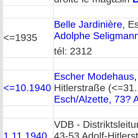
Belle Jardinière
, E
Adolphe Seligman
<=1935
tél: 2312
Escher Modehaus, 
<=10.1940
Hitlerstraße (<=3
Esch/Alzette, 73? A
VDB - Distriktslei
1.11.1940
43-53 Adolf-Hitlers