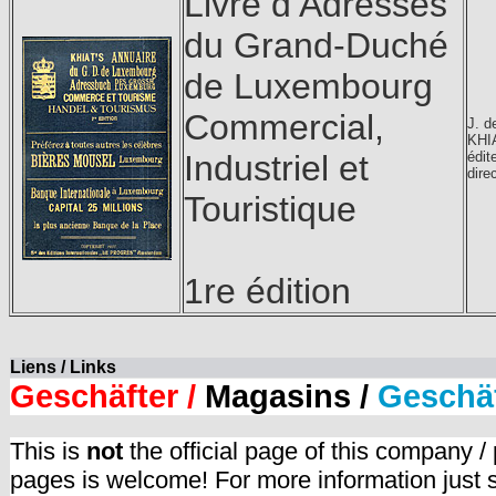
Livre d’Adresses
du Grand-Duché
de Luxembourg
Commercial,
J. d
KHI
Industriel et
édit
dire
Touristique
1re édition
Liens / Links
Geschäfter /
Magasins /
Geschä
This is
not
the official page of this company /
pages is welcome! For more information just