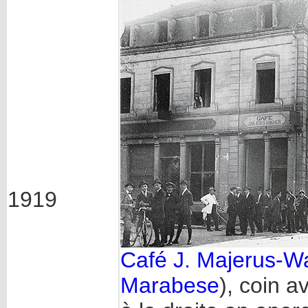
1919
Café J. Majerus-Wa
Marabese
), coin a