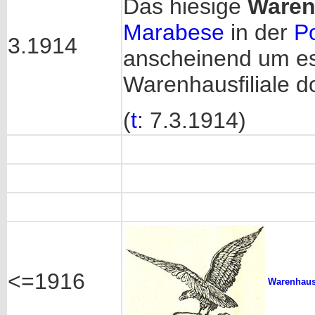
Das hiesige
Waren
Marabese
in der
Po
3.1914
anscheinend um es
Warenhausfiliale do
(
t
: 7.3.1914)
<=1916
Warenhau