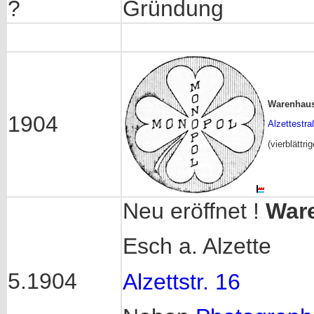
?
Gründung
Warenhau
1904
Alzettestra
(vierblättri
Neu eröffnet !
War
Esch a. Alzette
5.1904
Alzettstr. 16