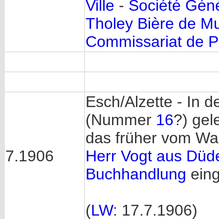
Ville
-
Société Gén
Tholey Bière de M
Commissariat de P
Esch/Alzette - In 
(Nummer
16
?) gel
das früher vom Wa
7.1906
Herr Vogt aus Düd
Buchhandlung
eing
(
LW
: 17.7.1906)