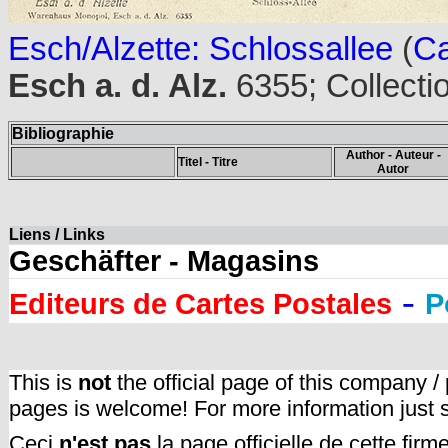
Esch/Alzette: Schlossallee
(
Ca
Esch a. d. Alz.
6355; Collecti
Bibliographie
Author - Auteur -
Titel - Titre
Autor
Liens / Links
Geschäfter - Magasins
-
Editeurs de Cartes Postales
P
This is
not
the official page of this company /
pages is welcome! For more information just
Ceci
n'est pas
la page officielle de cette fir