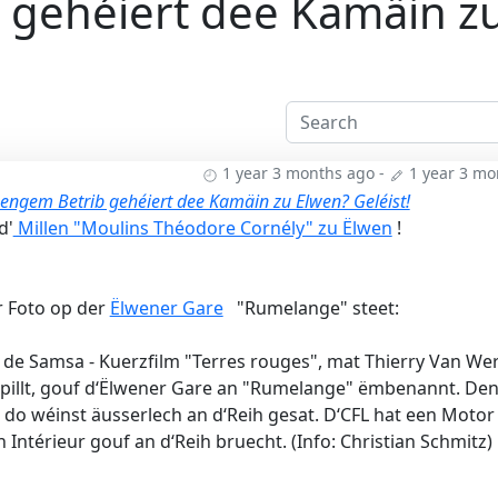
 gehéiert dee Kamäin z
1 year 3 months ago
-
1 year 3 mo
 engem Betrib gehéiert dee Kamäin zu Elwen? Geléist!
d'
Millen "Moulins Théodore Cornély" zu Ëlwen
!
r Foto op der
Ëlwener Gare
"Rumelange" steet:
de Samsa - Kuerzfilm "Terres rouges", mat Thierry Van We
 spillt, gouf d‘Ëlwener Gare an "Rumelange" ëmbenannt. De
 do wéinst äusserlech an d‘Reih gesat. D‘CFL hat een Motor
ntérieur gouf an d‘Reih bruecht. (Info: Christian Schmitz)