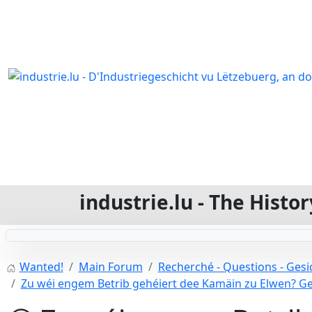
industrie.lu - The Hist
Wanted!
Main Forum
Recherché - Questions - Gesic
Zu wéi engem Betrib gehéiert dee Kamäin zu Elwen? Gel