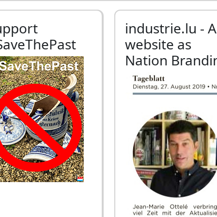
upport
industrie.lu - A
SaveThePast
website as
Nation Brandi