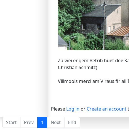
Zu wéi engem Betrib huet dee Ka
Christian Schmitz)
Villmools merci am Viraus fir all
Please
Log in
or
Create an account
t
Start
Prev
1
Next
End