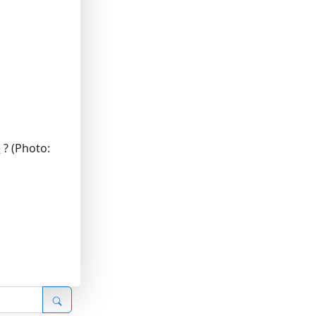
e
? (Photo: