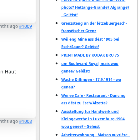
photo? Hettange-Grande? Algrange?
- Geléist!
Grenzsteng un der lëtzebuergesch-
nths ago
#1009
franséischer Grenz
Wéi eng Mine ass dëst 1905 bei
Esch/Sauer? Geléist!
PRINT MADE BY KODAK BRU 75
um Boulevard Royal, mais wou
un Haut
genee? Geléist!
Wache Dillingen - 17.9.1914 - wo
genau?
Wéi ee Café - Restaurant - Dancing
ass dëst zu Esch/Alzette?
Ausstellung für Handwerk und
Kleingewerbe in Luxemburg-1904
nths ago
#1008
wou genee? - Geléist
Arbeiterwohnung - Maison ouvrière -