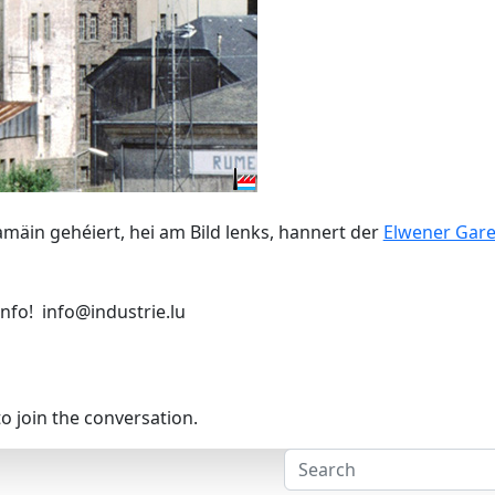
mäin gehéiert, hei am Bild lenks, hannert der
Elwener Gar
 Info! info@industrie.lu
o join the conversation.