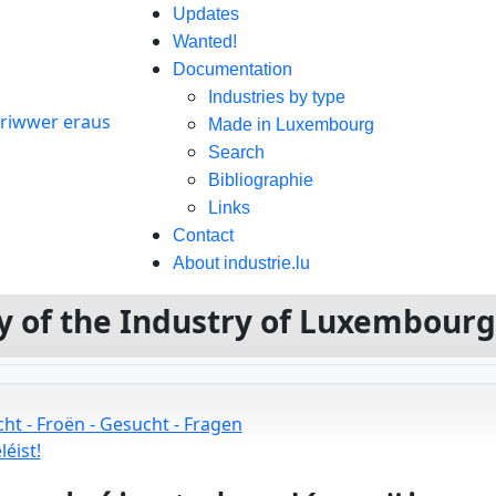
Updates
Wanted!
Documentation
Industries by type
Made in Luxembourg
Search
Bibliographie
Links
Contact
About industrie.lu
ory of the Industry of Luxembour
ht - Froën - Gesucht - Fragen
éist!