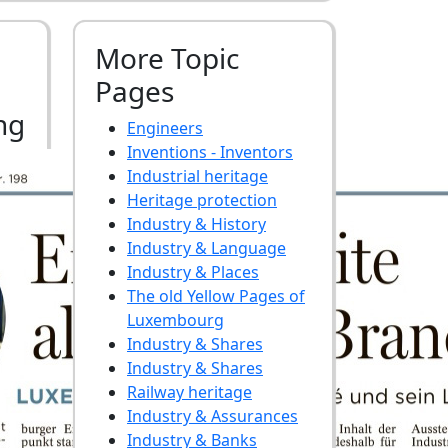
More Topic
Pages
ng
Engineers
Inventions - Inventors
Industrial heritage
Heritage protection
Industry & History
Industry & Language
Industry & Places
The old Yellow Pages of
Luxembourg
Industry & Shares
Industry & Shares
Railway heritage
Industry & Assurances
Industry & Banks