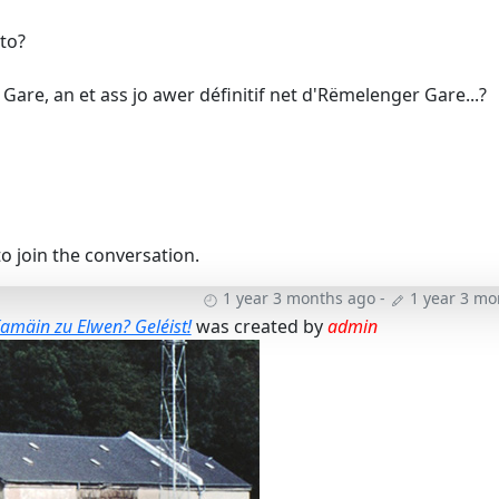
to?
Gare, an et ass jo awer définitif net d'Rëmelenger Gare...?
o join the conversation.
1 year 3 months ago
-
1 year 3 mo
amäin zu Elwen? Geléist!
was created by
admin