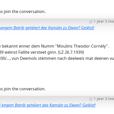
o join the conversation.
1 year 3 mo
 engem Betrib gehéiert dee Kamäin zu Elwen? Geléist!
re bekannt enner dem Numm "Moulins Theodor Cornély".
 wéinst Fallite versteet ginn. (LZ 26.7.1939)
. 200/..., vun Deemols stëmmen nach deelweis mat deenen v
o join the conversation.
1 year 3 mo
 engem Betrib gehéiert dee Kamäin zu Elwen? Geléist!