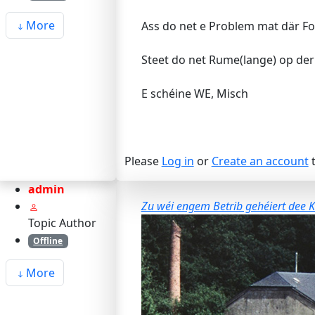
More
Ass do net e Problem mat där Fo
Steet do net Rume(lange) op der 
E schéine WE, Misch
Please
Log in
or
Create an account
t
admin
Zu wéi engem Betrib gehéiert dee K
Topic Author
Offline
More