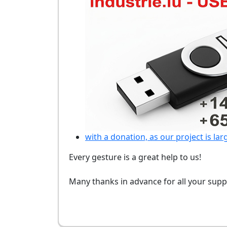
with a donation, as our project is lar
Every gesture is a great help to us!
Many thanks in advance for all your supp