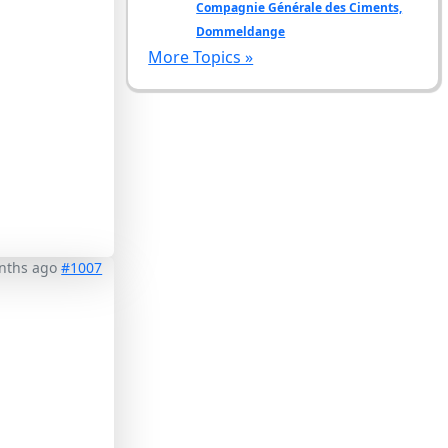
Compagnie Générale des Ciments,
Dommeldange
More Topics »
nths ago
#1007