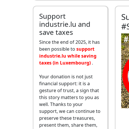
Support
S
industrie.lu and
#
save taxes
Since the end of 2025, it has
been possible to
support
industrie.lu while saving
taxes (in Luxembourg)
.
Your donation is not just
financial support: it is a
gesture of trust, a sign that
this story matters to you as
well. Thanks to your
support, we can continue to
preserve these treasures,
present them, share them,