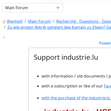
Wanted!
Main Forum
Recherché - Questions - Gesic
Zu wéi engem Betrib gehéiert dee Kamäin zu Elwen? Gel
Power
Support industrie.lu
with information / old documents /
with a subscription or like of our
Fac
with the purchase of the industrie.lu