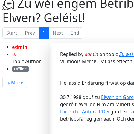
Zu wéi engem Betrib
Elwen? Geléist!
Start
Prev
1
Next
End
admin
Replied by
admin
on topic
Zu wéi
Topic Author
Villmools Merci! Dat ass effectif 
Offline
More
Hei ass d'Erklärung firwat op dä
30.7.1988 gouf zu
Ëlwen an Gare
gedréit. Well de Film am Minett
Dietrich - Autorail 105
gouf extra
betriebsfäheg gemaach. Och den I