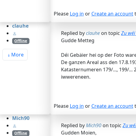
Please
Log in
or
Create an account
t
clauhe
Replied by
clauhe
on topic
Zu wéi
Gudde Metteg
Offline
More
Déi Gebäier hei op der Foto wa
De ganzen Areal ass den 17.8.1939
Katasternumeren 179/..., 199/..
iwwereneen.
Please
Log in
or
Create an account
t
Mich90
Replied by
Mich90
on topic
Zu wéi
Gudden Moien,
Offline