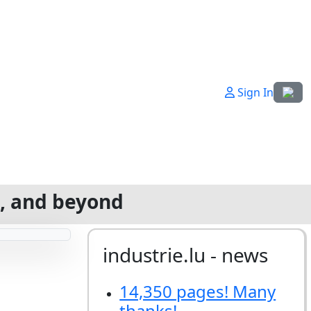
Select
Sign In
g, and beyond
industrie.lu - news
14,350 pages! Many
thanks!