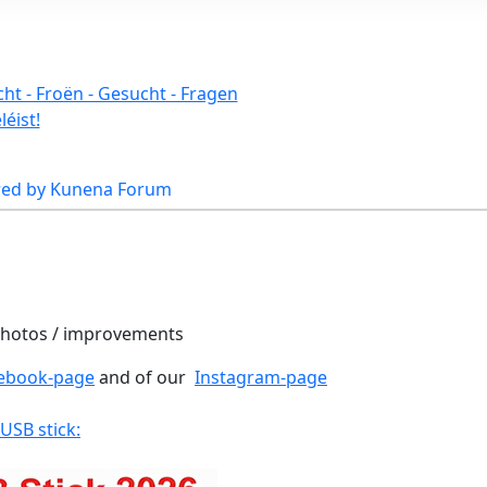
ht - Froën - Gesucht - Fragen
éist!
ed by
Kunena Forum
 photos / improvements
ebook-page
and of our
Instagram-page
 USB stick: