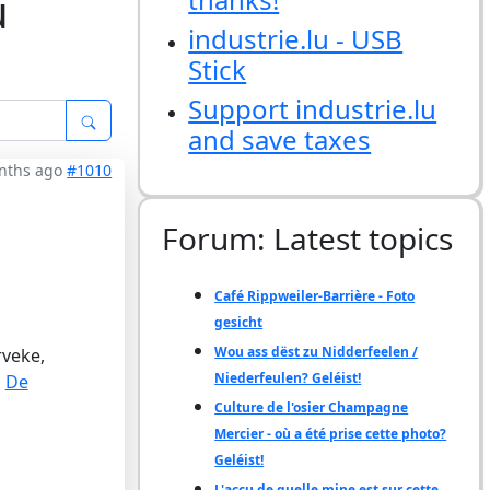
u
industrie.lu - USB
Stick
Support industrie.lu
and save taxes
nths ago
#1010
Forum: Latest topics
Café Rippweiler-Barrière - Foto
gesicht
Wou ass dëst zu Nidderfeelen /
rveke,
Niederfeulen? Geléist!
n
De
Culture de l'osier Champagne
Mercier - où a été prise cette photo?
Geléist!
L'accu de quelle mine est sur cette