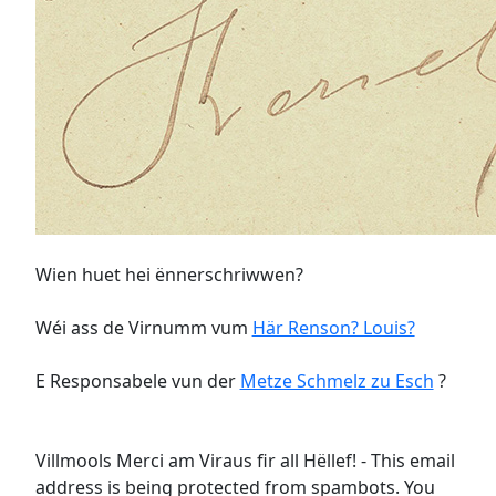
Wien huet hei ënnerschriwwen?
Wéi ass de Virnumm vum
Här Renson? Louis?
E Responsabele vun der
Metze Schmelz zu Esch
?
Villmools Merci am Viraus fir all Hëllef! -
This email
address is being protected from spambots. You