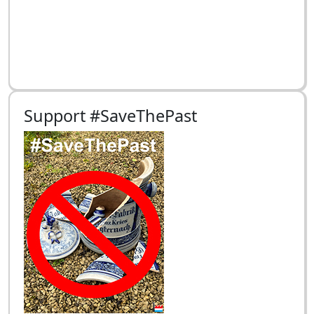
Support #SaveThePast