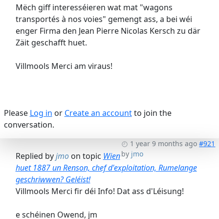
Mëch giff interesséieren wat mat "wagons
transportés à nos voies" gemengt ass, a bei wéi
enger Firma den Jean Pierre Nicolas Kersch zu där
Zäit geschafft huet.
Villmools Merci am viraus!
Please
Log in
or
Create an account
to join the
conversation.
1 year 9 months ago
#921
by
jmo
Replied by
jmo
on topic
Wien
huet 1887 un Renson, chef d'exploitation, Rumelange
geschriwwen? Geléist!
Villmools Merci fir déi Info! Dat ass d'Léisung!
e schéinen Owend, jm