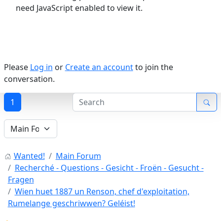
need JavaScript enabled to view it.
Please
Log in
or
Create an account
to join the
conversation.
1
Wanted!
Main Forum
Recherché - Questions - Gesicht - Froën - Gesucht -
Fragen
Wien huet 1887 un Renson, chef d'exploitation,
Rumelange geschriwwen? Geléist!