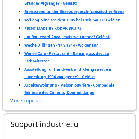
Grande? Algrange? - Geléist!
Grenzsteng un der lëtzebuergesch-franséischer Grenz
Wéi eng Mine ass dëst 1905 bei Esch/Sauer? Geléist!
PRINT MADE BY KODAK BRU 75
um Boulevard Royal, mais wou genee? Geléist!
Wache Dillingen - 17.9.1914 - wo genau?
Wéi ee Café - Restaurant - Dancing ass dëst zu
Esch/Alzette?
Ausstellung für Handwerk und Kleingewerbe in
Luxemburg-1904 wou genee? - Geléist
Arbeiterwohnung - Maison ouvrière - Compagnie
Générale des Ciments, Dommeldange
More Topics »
Support industrie.lu