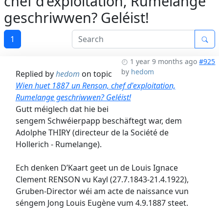
chef d'exploitation, Rumelange
geschriwwen? Geléist!
1
1 year 9 months ago
#925
by
hedom
Replied by
hedom
on topic
Wien huet 1887 un Renson, chef d'exploitation,
Rumelange geschriwwen? Geléist!
Gutt méiglech dat hie bei
sengem Schwéierpapp beschäftegt war, dem
Adolphe THIRY (directeur de la Société de
Hollerich - Rumelange).
Ech denken D’Kaart geet un de Louis Ignace
Clement RENSON vu Kayl (27.7.1843-21.4.1922),
Gruben-Director wéi am acte de naissance vun
séngem Jong Louis Eugène vum 4.9.1887 steet.