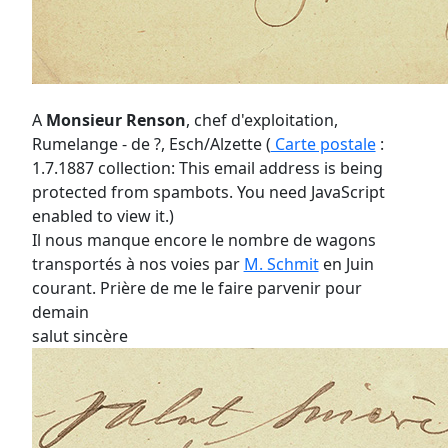
A
Monsieur Renson
, chef d'exploitation,
Rumelange - de ?, Esch/Alzette (
Carte postale
:
1.7.1887 collection:
This email address is being
protected from spambots. You need JavaScript
enabled to view it.
)
Il nous manque encore le nombre de wagons
transportés à nos voies par
M. Schmit
en Juin
courant. Prière de me le faire parvenir pour
demain
salut sincère