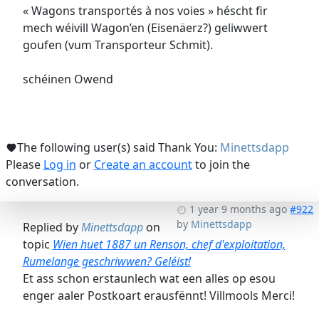
« Wagons transportés à nos voies » héscht fir
mech wéivill Wagon’en (Eisenäerz?) geliwwert
goufen (vum Transporteur Schmit).
schéinen Owend
The following user(s) said Thank You:
Minettsdapp
Please
Log in
or
Create an account
to join the
conversation.
1 year 9 months ago
#922
by
Minettsdapp
Replied by
Minettsdapp
on
topic
Wien huet 1887 un Renson, chef d'exploitation,
Rumelange geschriwwen? Geléist!
Et ass schon erstaunlech wat een alles op esou
enger aaler Postkoart erausfënnt! Villmools Merci!