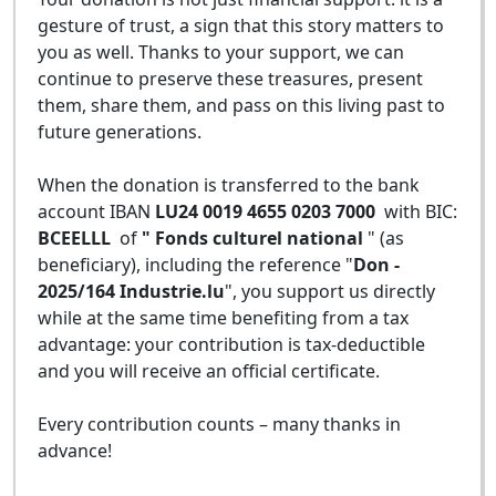
gesture of trust, a sign that this story matters to
you as well. Thanks to your support, we can
continue to preserve these treasures, present
them, share them, and pass on this living past to
future generations.
When the donation is transferred to the bank
account IBAN
LU24 0019 4655 0203 7000
with BIC:
BCEELLL
of
" Fonds culturel national
" (as
beneficiary), including the reference "
Don -
2025/164 Industrie.lu
", you support us directly
while at the same time benefiting from a tax
advantage: your contribution is tax-deductible
and you will receive an official certificate.
Every contribution counts – many thanks in
advance!