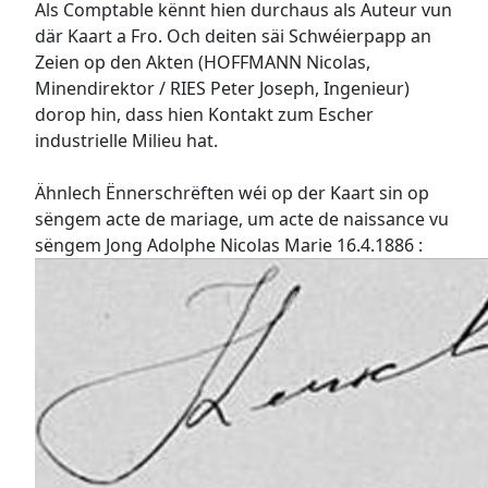
Als Comptable kënnt hien durchaus als Auteur vun
där Kaart a Fro. Och deiten säi Schwéierpapp an
Zeien op den Akten (HOFFMANN Nicolas,
Minendirektor / RIES Peter Joseph, Ingenieur)
dorop hin, dass hien Kontakt zum Escher
industrielle Milieu hat.
Ähnlech Ënnerschrëften wéi op der Kaart sin op
sëngem acte de mariage, um acte de naissance vu
sëngem Jong Adolphe Nicolas Marie 16.4.1886 :