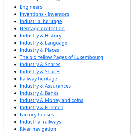
Engineers
Inventions - Inventors
Industrial heritage
Heritage protection
Industry & History
Industry & Language
Industry & Places
The old Yellow Pages of Luxembourg
Industry & Shares
Industry & Shares
Railway heritage
Industry & Assurances
Industry & Banks
Industry & Money and coins
Industry & Firemen
Factory houses
Industrial railways
River navigation