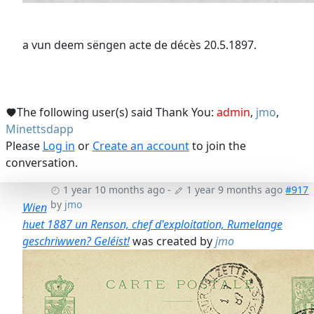
a vun deem sëngen acte de décès 20.5.1897.
The following user(s) said Thank You:
admin
,
jmo
,
Minettsdapp
Please
Log in
or
Create an account
to join the
conversation.
1 year 10 months ago
-
1 year 9 months ago
#917
by
jmo
Wien
huet 1887 un Renson, chef d'exploitation, Rumelange
geschriwwen? Geléist!
was created by
jmo