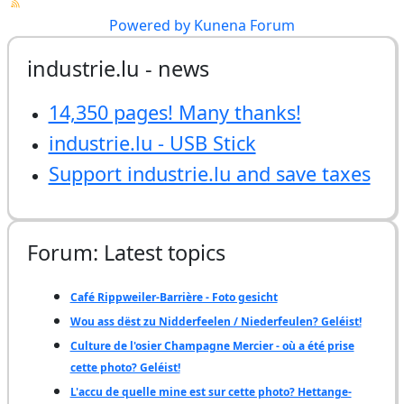
Powered by
Kunena Forum
industrie.lu - news
14,350 pages! Many thanks!
industrie.lu - USB Stick
Support industrie.lu and save taxes
Forum: Latest topics
Café Rippweiler-Barrière - Foto gesicht
Wou ass dëst zu Nidderfeelen / Niederfeulen? Geléist!
Culture de l'osier Champagne Mercier - où a été prise
cette photo? Geléist!
L'accu de quelle mine est sur cette photo? Hettange-