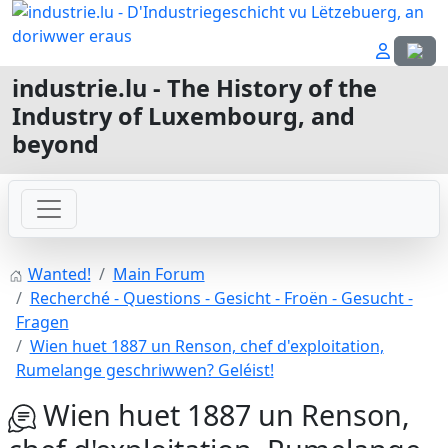
Select
industrie.lu - The History of the
Industry of Luxembourg, and
beyond
Wanted!
Main Forum
Recherché - Questions - Gesicht - Froën - Gesucht -
Fragen
Wien huet 1887 un Renson, chef d'exploitation,
Rumelange geschriwwen? Geléist!
Wien huet 1887 un Renson,