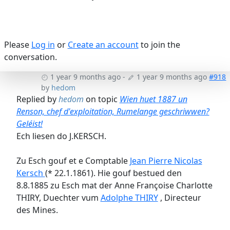
Please
Log in
or
Create an account
to join the
conversation.
1 year 9 months ago
-
1 year 9 months ago
#918
by
hedom
Replied by
hedom
on topic
Wien huet 1887 un
Renson, chef d'exploitation, Rumelange geschriwwen?
Geléist!
Ech liesen do J.KERSCH.
Zu Esch gouf et e Comptable
Jean Pierre Nicolas
Kersch
(* 22.1.1861). Hie gouf bestued den
8.8.1885 zu Esch mat der Anne Françoise Charlotte
THIRY, Duechter vum
Adolphe THIRY
, Directeur
des Mines.