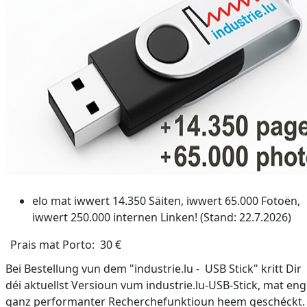
elo mat iwwert 14.350 Säiten, iwwert 65.000 Fotoën,
iwwert 250.000 internen Linken! (Stand: 22.7.2026)
Prais mat Porto: 30 €
Bei Bestellung vun dem "industrie.lu - USB Stick" kritt Dir
déi aktuellst Versioun vum industrie.lu-USB-Stick, mat eng
ganz performanter Recherchefunktioun heem geschéckt.