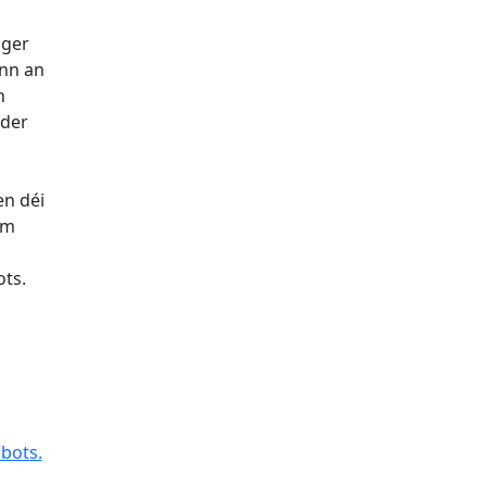
nger
ann an
n
ider
n déi
em
ts.
bots.