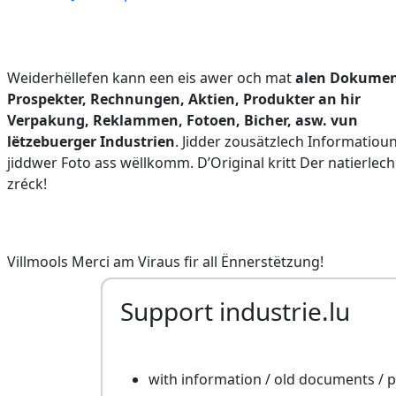
Weiderhëllefen kann een eis awer och mat
alen Dokumen
Prospekter, Rechnungen, Aktien, Produkter an hir
Verpakung, Reklammen, Fotoen, Bicher, asw. vun
lëtzebuerger Industrien
. Jidder zousätzlech Informatioun
jiddwer Foto ass wëllkomm. D’Original kritt Der natierlech
zréck!
Villmools Merci am Viraus fir all Ënnerstëtzung!
Support industrie.lu
with information / old documents /