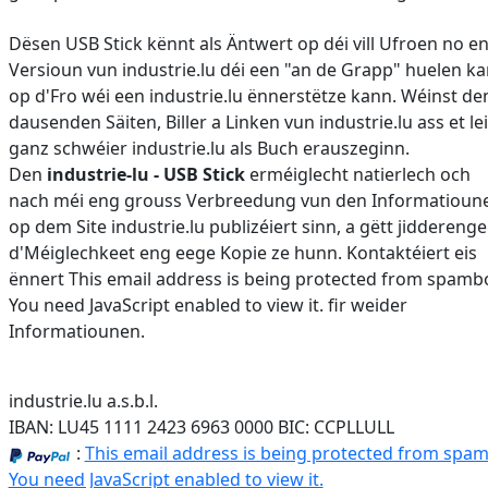
Dësen USB Stick kënnt als Äntwert op déi vill Ufroen no e
Versioun vun industrie.lu déi een "an de Grapp" huelen k
op d'Fro wéi een industrie.lu ënnerstëtze kann. Wéinst de
dausenden Säiten, Biller a Linken vun industrie.lu ass et le
ganz schwéier industrie.lu als Buch erauszeginn.
Den
industrie-lu - USB Stick
erméiglecht natierlech och
nach méi eng grouss Verbreedung vun den Informatioune
op dem Site industrie.lu publizéiert sinn, a gëtt jiddereng
d'Méiglechkeet eng eege Kopie ze hunn. Kontaktéiert eis
ënnert
This email address is being protected from spambo
You need JavaScript enabled to view it.
fir weider
Informatiounen.
industrie.lu a.s.b.l.
IBAN: LU45 1111 2423 6963 0000 BIC: CCPLLULL
:
This email address is being protected from spam
You need JavaScript enabled to view it.