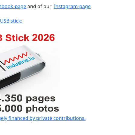
ebook-page
and of our
Instagram-page
 USB stick:
gely financed by private contributions.