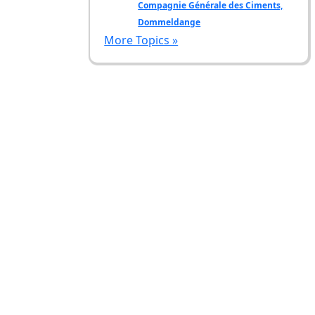
Compagnie Générale des Ciments,
Dommeldange
More Topics »