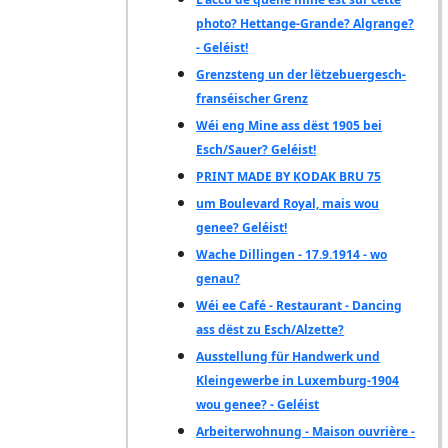
photo? Hettange-Grande? Algrange?
- Geléist!
Grenzsteng un der lëtzebuergesch-
franséischer Grenz
Wéi eng Mine ass dëst 1905 bei
Esch/Sauer? Geléist!
PRINT MADE BY KODAK BRU 75
um Boulevard Royal, mais wou
genee? Geléist!
Wache Dillingen - 17.9.1914 - wo
genau?
Wéi ee Café - Restaurant - Dancing
ass dëst zu Esch/Alzette?
Ausstellung für Handwerk und
Kleingewerbe in Luxemburg-1904
wou genee? - Geléist
Arbeiterwohnung - Maison ouvrière -