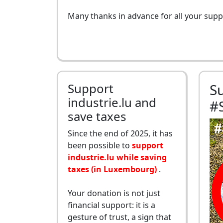
Many thanks in advance for all your supp
Support
S
industrie.lu and
#
save taxes
Since the end of 2025, it has
been possible to
support
industrie.lu while saving
taxes (in Luxembourg)
.
Your donation is not just
financial support: it is a
gesture of trust, a sign that