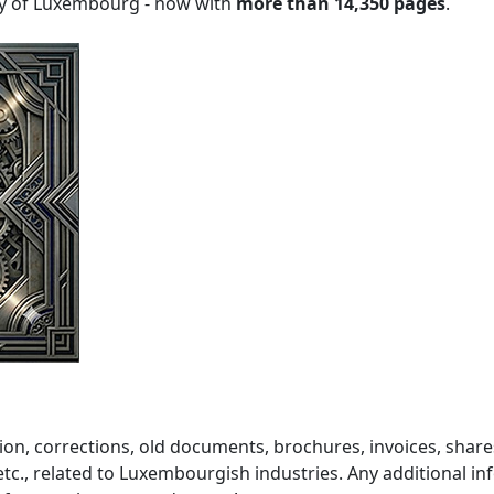
chy of Luxembourg - now with
more than
14,350
pages
.
on, corrections, old documents, brochures, invoices, share
tc., related to Luxembourgish industries. Any additional i