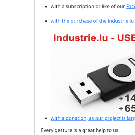
with a subscription or like of our
Fac
with the purchase of the industrie.lu
with a donation, as our project is lar
Every gesture is a great help to us!