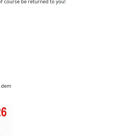
f course be returned to you!
n dem