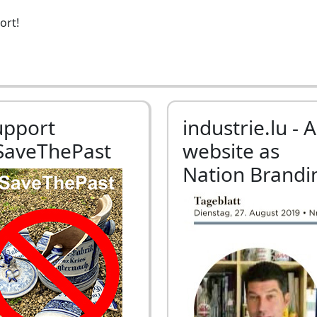
ort!
upport
industrie.lu - A
SaveThePast
website as
Nation Brandi