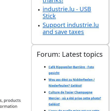
industrie.lu - USB
Stick
Support industrie.lu
and save taxes
Forum: Latest topics
Café Rippweiler-Barrière - Foto
gesicht
Wou ass dëst zu Nidderfeelen /
Niederfeulen? Geléist!
Culture de l'osier Champagne
Mercier - où a été prise cette photo?
s, products
Geléist!
nformation
L'accu de quelle mine est sur cette