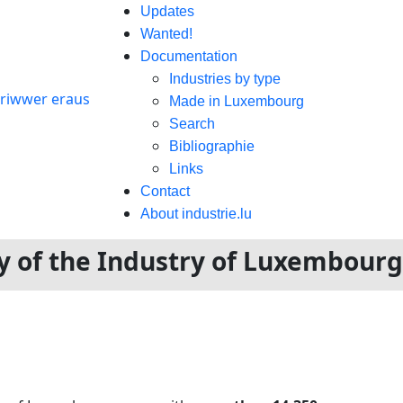
Updates
Wanted!
Documentation
Industries by type
Made in Luxembourg
Search
Bibliographie
Links
Contact
About industrie.lu
ory of the Industry of Luxembour