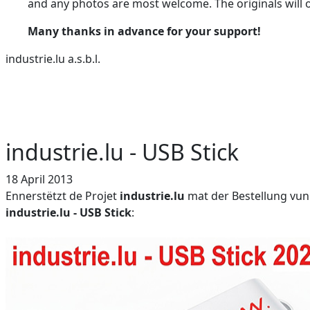
and any photos are most welcome. The originals will o
Many thanks in advance for your support!
industrie.lu a.s.b.l.
industrie.lu - USB Stick
18 April 2013
Ennerstëtzt de Projet
industrie.lu
mat der Bestellung vu
industrie.lu - USB Stick
: