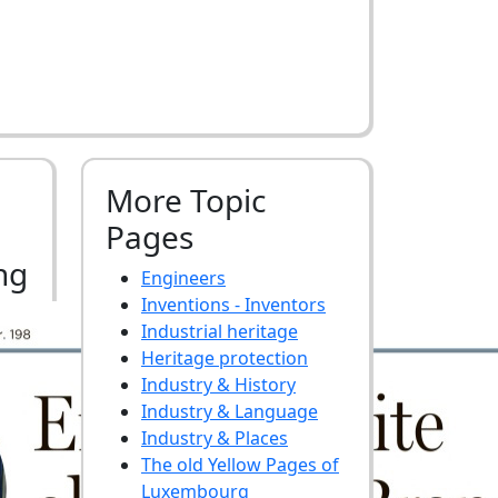
More Topic
Pages
ng
Engineers
Inventions - Inventors
Industrial heritage
Heritage protection
Industry & History
Industry & Language
Industry & Places
The old Yellow Pages of
Luxembourg