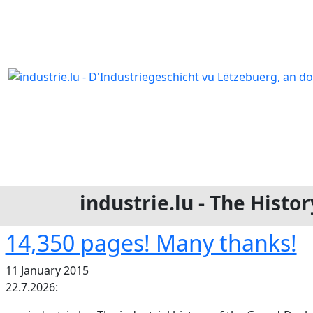
industrie.lu - The Hist
14,350 pages! Many thanks!
11 January 2015
22.7.2026: