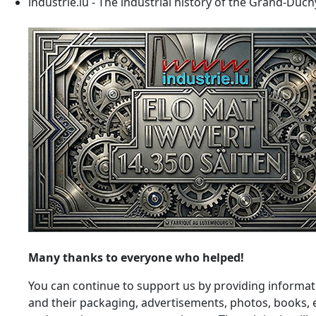
industrie.lu - The industrial history of the Grand-Du
Many thanks to everyone who helped!
You can continue to support us by providing informati
and their packaging, advertisements, photos, books, e