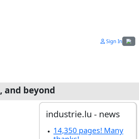
Select
Sign In
g, and beyond
industrie.lu - news
14,350 pages! Many
thanks!