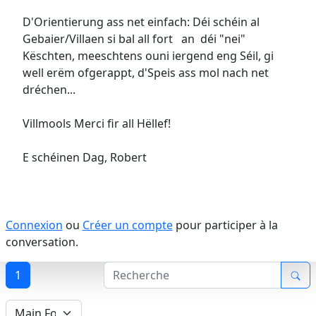
D'Orientierung ass net einfach: Déi schéin al
Gebaier/Villaen si bal all fort an déi "nei"
Këschten, meeschtens ouni iergend eng Séil, gi
well erëm ofgerappt, d'Speis ass mol nach net
dréchen...
Villmools Merci fir all Hëllef!
E schéinen Dag, Robert
Connexion
ou
Créer un compte
pour participer à la
conversation.
1