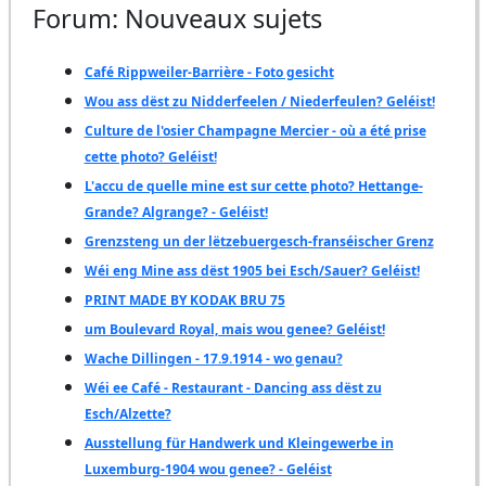
Forum: Nouveaux sujets
Café Rippweiler-Barrière - Foto gesicht
Wou ass dëst zu Nidderfeelen / Niederfeulen? Geléist!
Culture de l'osier Champagne Mercier - où a été prise
cette photo? Geléist!
L'accu de quelle mine est sur cette photo? Hettange-
Grande? Algrange? - Geléist!
Grenzsteng un der lëtzebuergesch-franséischer Grenz
Wéi eng Mine ass dëst 1905 bei Esch/Sauer? Geléist!
PRINT MADE BY KODAK BRU 75
um Boulevard Royal, mais wou genee? Geléist!
Wache Dillingen - 17.9.1914 - wo genau?
Wéi ee Café - Restaurant - Dancing ass dëst zu
Esch/Alzette?
Ausstellung für Handwerk und Kleingewerbe in
Luxemburg-1904 wou genee? - Geléist