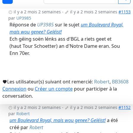
il y a 2 mois 2 semaines
-
il y a 2 mois 2 semaines
#1153
par
UP3985
Réponse de
UP3985
sur le sujet
um Boulevard Royal,
mais wou genee? Geléist!
Ech géing soën lénks ass d'BGL a riets geet et
(haut Tour Schoetter) an d'Notre Dame eran. Sou
Enn 70er.
Les utilisateur(s) suivant ont remercié:
Robert
,
BB3608
Connexion
ou
Créer un compte
pour participer à la
conversation.
il y a 2 mois 2 semaines
-
il y a 2 mois 2 semaines
#1152
par
Robert
um Boulevard Royal, mais wou genee? Geléist!
a été
créé par
Robert