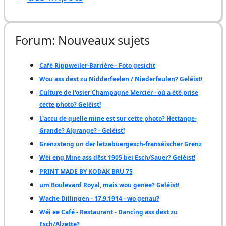
Forum: Nouveaux sujets
Café Rippweiler-Barrière - Foto gesicht
Wou ass dëst zu Nidderfeelen / Niederfeulen? Geléist!
Culture de l'osier Champagne Mercier - où a été prise
cette photo? Geléist!
L'accu de quelle mine est sur cette photo? Hettange-
Grande? Algrange? - Geléist!
Grenzsteng un der lëtzebuergesch-franséischer Grenz
Wéi eng Mine ass dëst 1905 bei Esch/Sauer? Geléist!
PRINT MADE BY KODAK BRU 75
um Boulevard Royal, mais wou genee? Geléist!
Wache Dillingen - 17.9.1914 - wo genau?
Wéi ee Café - Restaurant - Dancing ass dëst zu
Esch/Alzette?