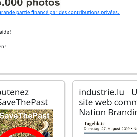
grande partie financé par des contributions privées.
ide !
n !
outenez
industrie.lu - 
SaveThePast
site web com
Nation Brandi