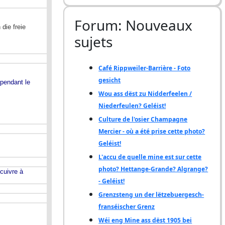
Forum: Nouveaux
sujets
Café Rippweiler-Barrière - Foto
gesicht
Wou ass dëst zu Nidderfeelen /
Niederfeulen? Geléist!
Culture de l'osier Champagne
Mercier - où a été prise cette photo?
Geléist!
L'accu de quelle mine est sur cette
photo? Hettange-Grande? Algrange?
- Geléist!
Grenzsteng un der lëtzebuergesch-
franséischer Grenz
Wéi eng Mine ass dëst 1905 bei