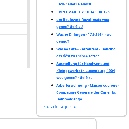
Esch/Sauer? Geléist!
PRINT MADE BY KODAK BRU 75
um Boulevard Royal, mais wou
genee? Geléist!
Wache Dillingen - 17.9.1914 - wo
genau?
Wéi ee Café - Restaurant - Dancing
ass dëst zu Esch/Alzette?
Ausstellung für Handwerk und
Kleingewerbe in Luxemburg-1904
wou genee? - Geléist
Arbeiterwohnung - Maison ouvrière -
Compagnie Générale des Ciments,
Dommeldange
Plus de sujets »