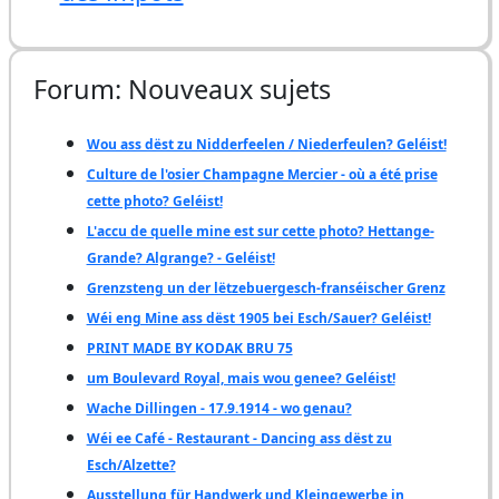
Forum: Nouveaux sujets
Wou ass dëst zu Nidderfeelen / Niederfeulen? Geléist!
Culture de l'osier Champagne Mercier - où a été prise
cette photo? Geléist!
L'accu de quelle mine est sur cette photo? Hettange-
Grande? Algrange? - Geléist!
Grenzsteng un der lëtzebuergesch-franséischer Grenz
Wéi eng Mine ass dëst 1905 bei Esch/Sauer? Geléist!
PRINT MADE BY KODAK BRU 75
um Boulevard Royal, mais wou genee? Geléist!
Wache Dillingen - 17.9.1914 - wo genau?
Wéi ee Café - Restaurant - Dancing ass dëst zu
Esch/Alzette?
Ausstellung für Handwerk und Kleingewerbe in