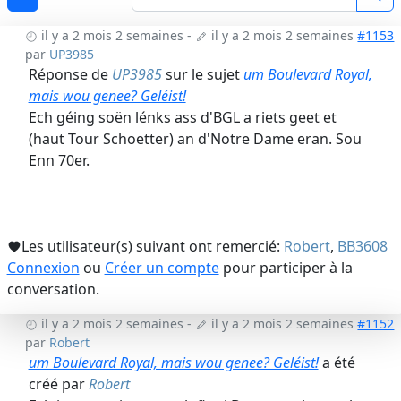
il y a 2 mois 2 semaines
-
il y a 2 mois 2 semaines
#1153
par
UP3985
Réponse de
UP3985
sur le sujet
um Boulevard Royal,
mais wou genee? Geléist!
Ech géing soën lénks ass d'BGL a riets geet et
(haut Tour Schoetter) an d'Notre Dame eran. Sou
Enn 70er.
Les utilisateur(s) suivant ont remercié:
Robert
,
BB3608
Connexion
ou
Créer un compte
pour participer à la
conversation.
il y a 2 mois 2 semaines
-
il y a 2 mois 2 semaines
#1152
par
Robert
um Boulevard Royal, mais wou genee? Geléist!
a été
créé par
Robert