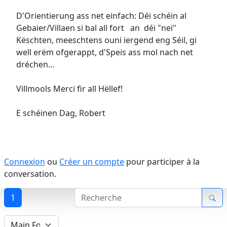
D'Orientierung ass net einfach: Déi schéin al
Gebaier/Villaen si bal all fort an déi "nei"
Këschten, meeschtens ouni iergend eng Séil, gi
well erëm ofgerappt, d'Speis ass mol nach net
dréchen...
Villmools Merci fir all Hëllef!
E schéinen Dag, Robert
Connexion
ou
Créer un compte
pour participer à la
conversation.
1