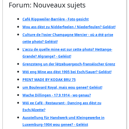
Forum: Nouveaux sujets
Café Rippweiler-Barrière - Foto gesicht
Wou ass dëst zu Nidderfeelen / Niederfeulen? Geléist!
Culture de l'osier Champagne Mercier - où a été prise
cette photo? Geléist!
L'accu de quelle mine est sur cette photo? Hettange-
Grande? Algrange? - Geléist!
Grenzsteng un der lëtzebuergesch-franséischer Grenz
Wéi eng Mine ass dëst 1905 bei Esch/Sauer? Geléist!
PRINT MADE BY KODAK BRU 75
um Boulevard Royal, mais wou genee? Geléist!
Wache Dillingen - 17.9.1914 - wo genau?
Wéi ee Café - Restaurant - Dancing ass dëst zu
Esch/Alzette?
Ausstellung für Handwerk und Kleingewerbe in
Luxemburg-1904 wou genee? - Geléist