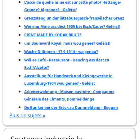
L'accu de quelle mine est sur cette photo? Hettange-
Grande? Algrange? - Geléist!
Grenzsteng un der lëtzebuergesch-franséischer Grenz
Wéi eng Mine ass dëst 1905 bei Esch/Sauer? Geléist!
PRINT MADE BY KODAK BRU 75
um Boulevard Royal, mais wou genee? Geléist!
Wache Dillingen - 17.9.1914 - wo genau?
Wéi ee Café - Restaurant - Dancing ass dëst zu
Esch/Alzette?
Ausstellung für Handwerk und Kleingewerbe in
Luxemburg-1904 wou genee? - Geléist
Arbeiterwohnung - Maison ouvrière - Compagnie
Générale des Ciments, Dommeldange
De Bunker bei der Bréck zu Dummeldeng - Beggen
Plus de sujets »